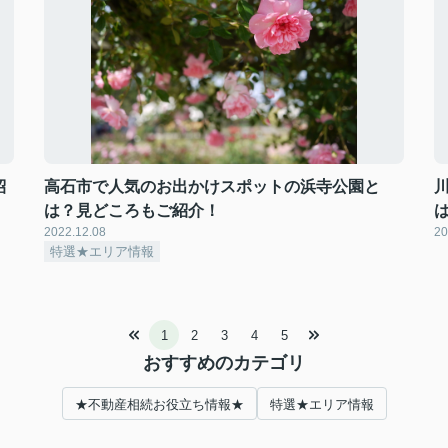
紹
高石市で人気のお出かけスポットの浜寺公園と
は？見どころもご紹介！
2022.12.08
20
特選★エリア情報
1
2
3
4
5
おすすめのカテゴリ
★不動産相続お役立ち情報★
特選★エリア情報