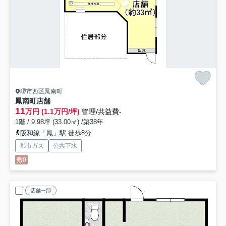
堺市西区鳳南町
鳳南町店舗
11
万円 (1.1万円/坪)
管理/共益費-
1階 / 9.98坪 (33.00㎡) /築38年
阪和線「鳳」駅 徒歩8分
都市ガス
公共下水
敷0
店舗一部