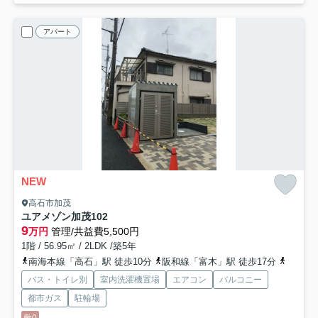
アパート
NEW
高石市加茂
ユアメゾン加茂
102
9
万円
管理/共益費5,500円
1階 / 56.95㎡ / 2LDK /築5年
南海本線「高石」駅 徒歩10分
阪和線「富木」駅 徒歩17分
南海本
バス・トイレ別
室内洗濯機置場
エアコン
バルコニー
都市ガス
駐輪場