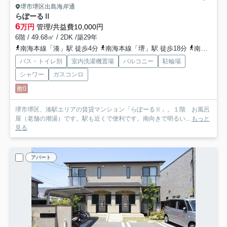
堺市堺区出島海岸通
らぽーるⅡ
6
万円
管理/共益費10,000円
6階 / 49.68㎡ / 2DK /築29年
南海本線「湊」駅 徒歩4分
南海本線「堺」駅 徒歩18分
南海本線「石津川」駅 徒歩22分
バス・トイレ別
室内洗濯機置場
バルコニー
駐輪場
シャワー
ガスコンロ
敷0
堺市堺区、湊駅エリアの賃貸マンション「らぽーるⅡ」。１階 お風呂
屋（老舗の潮湯）です。駅も近くで便利です。南向きで明るい...
もっと
見る
アパート