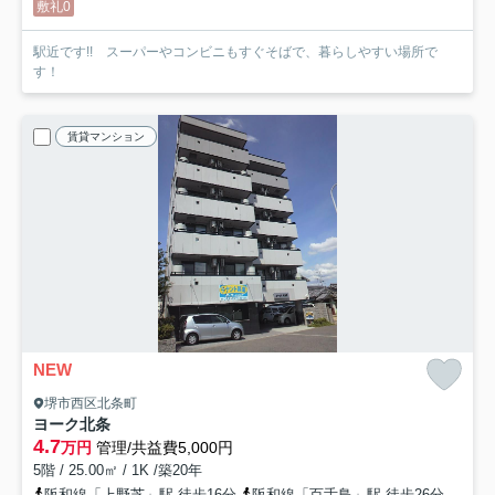
敷礼0
駅近です!! スーパーやコンビニもすぐそばで、暮らしやすい場所で
す！
賃貸マンション
NEW
堺市西区北条町
ヨーク北条
4.7
万円
管理/共益費5,000円
5階 / 25.00㎡ / 1K /築20年
阪和線「上野芝」駅 徒歩16分
阪和線「百舌鳥」駅 徒歩26分
阪和