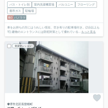
バス・トイレ別
室内洗濯機置場
バルコニー
フローリング
都市ガス
駐輪場
敷0
パノラマ
車をお持ちの方にはうれしい現在、空き有りの駐車場付き。(2台以上も
可) 建物のエントランスには防犯対策として優れている...
もっと見る
賃貸マンション
堺市北区長曽根町