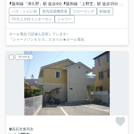
阪和線「津久野」駅 徒歩4分
阪和線「上野芝」駅 徒歩15分
阪和線
バス・トイレ別
室内洗濯機置場
フローリング
駐輪場
TVモニタ付インターホン
シャワー
オール電化で設備も充実しています♪
『シャーメゾンＥＣＯ』スタイル★オール電化
アパート
高石市東羽衣