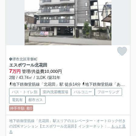
堺市北区常磐町
エスポワール北花田
7
万円
管理/共益費10,000円
2階 / 43.74㎡ / 1LDK /築31年
地下鉄御堂筋線「北花田」駅 徒歩14分
地下鉄御堂筋線「あびこ」駅 徒歩18分
バス・トイレ別
室内洗濯機置場
バルコニー
フローリング
電気有
都市ガス
仲手半額
敷0
地下鉄御堂筋線「北花田」駅エリアのエレベーター・オートロック付き
の2DKマンション【エスポワール北花田】インターネット：...
もっと見
る