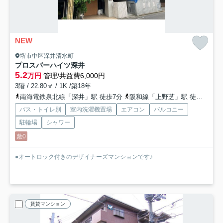
NEW
堺市中区深井清水町
プロスパーハイツ深井
5.2
万円
管理/共益費6,000円
3階 / 22.80㎡ / 1K /築18年
南海電鉄泉北線「深井」駅 徒歩7分
阪和線「上野芝」駅 徒歩35分
バス・トイレ別
室内洗濯機置場
エアコン
バルコニー
駐輪場
シャワー
敷0
●オートロック付きのデザイナーズマンションです♪
賃貸マンション