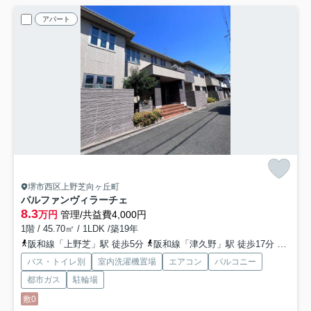
アパート
堺市西区上野芝向ヶ丘町
パルファンヴィラーチェ
8.3
万円
管理/共益費4,000円
1階 / 45.70㎡ / 1LDK /築19年
阪和線「上野芝」駅 徒歩5分
阪和線「津久野」駅 徒歩17分
阪和線
バス・トイレ別
室内洗濯機置場
エアコン
バルコニー
都市ガス
駐輪場
敷0