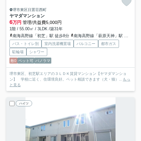
堺市東区日置荘西町
ヤマダマンション
6
万円
管理/共益費5,000円
1階 / 55.00㎡ / 3LDK /築31年
南海高野線「初芝」駅 徒歩8分
南海高野線「萩原天神」駅 徒歩17分
バス・トイレ別
室内洗濯機置場
バルコニー
都市ガス
駐輪場
シャワー
敷0
ペット可
パノラマ
堺市東区、初芝駅エリアの３ＬＤＫ賃貸マンション【ヤマダマンショ
ン】 学校に近く、住環境良好。ペット相談できます（犬・猫）...
もっ
と見る
ハイツ