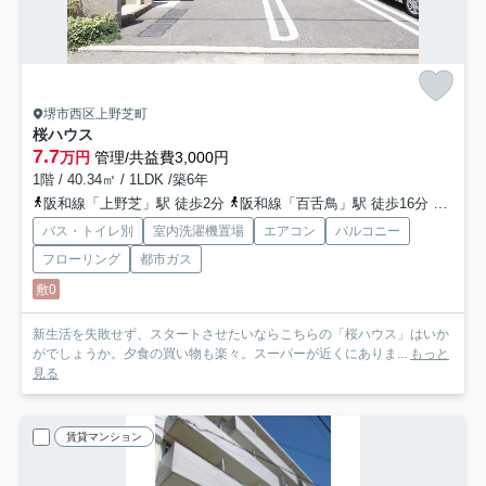
堺市西区上野芝町
桜ハウス
7.7
万円
管理/共益費3,000円
1階 / 40.34㎡ / 1LDK /築6年
阪和線「上野芝」駅 徒歩2分
阪和線「百舌鳥」駅 徒歩16分
阪和線
バス・トイレ別
室内洗濯機置場
エアコン
バルコニー
フローリング
都市ガス
敷0
新生活を失敗せず、スタートさせたいならこちらの「桜ハウス」はいか
がでしょうか。夕食の買い物も楽々。スーパーが近くにありま...
もっと
見る
賃貸マンション