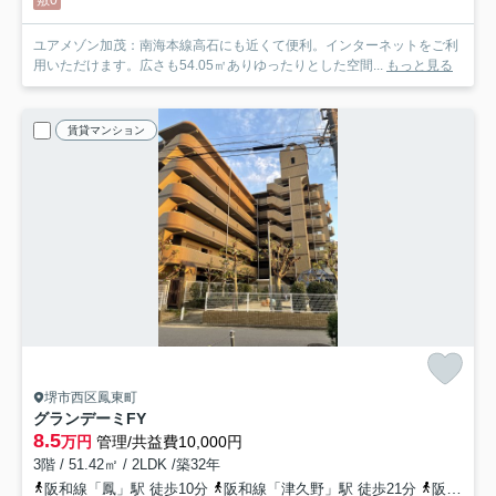
敷0
ユアメゾン加茂：南海本線高石にも近くて便利。インターネットをご利
用いただけます。広さも54.05㎡ありゆったりとした空間...
もっと見る
賃貸マンション
堺市西区鳳東町
グランデーミFY
8.5
万円
管理/共益費10,000円
3階 / 51.42㎡ / 2LDK /築32年
阪和線「鳳」駅 徒歩10分
阪和線「津久野」駅 徒歩21分
阪和線「富木」駅 徒歩25分