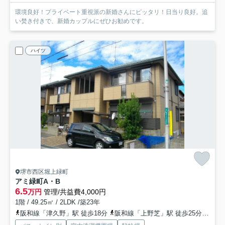
環境良好！プライベート重視派の新婚さんにピッタリ！日当り良好。追
い焚き付きで、新婚カップルにぜひお勧めです。
ハイツ
堺市西区堀上緑町
アミ緑町A・B
6.5
万円
管理/共益費4,000円
1階 / 49.25㎡ / 2LDK /築23年
阪和線「津久野」駅 徒歩18分
阪和線「上野芝」駅 徒歩25分
阪和