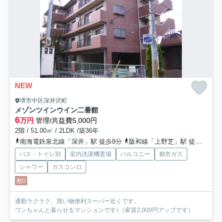
NEW
堺市中区深井沢町
メゾンツインウイン二番館
6
万円
管理/共益費5,000円
2階 / 51.00㎡ / 2LDK /築36年
南海電鉄泉北線「深井」駅 徒歩8分
阪和線「上野芝」駅 徒歩42分
バス・トイレ別
室内洗濯機置場
バルコニー
都市ガス
シャワー
ガスコンロ
敷0
通勤ラクラク、買い物便利スーパー近くです。
ワンちゃんと暮らせるマンションです♪（家賃2,000円アップです）