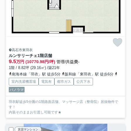
高石市東羽衣
ルンサリーチェ1階店舗
9.5
万円 (10770.98円/坪)
管理/共益費-
1階 / 8.82坪 (29.16㎡) /築21年
南海本線「羽衣」駅 徒歩5分
阪和線「東羽衣」駅 徒歩6分
南海高
室内洗濯機置場
電気有
都市ガス
公共下水
パノラマ
羽衣駅徒歩5分圏の1階路面店舗、マッサージ店（整骨院）居抜物件で
す！
内装そのままお引渡し可能です★
賃貸マンション