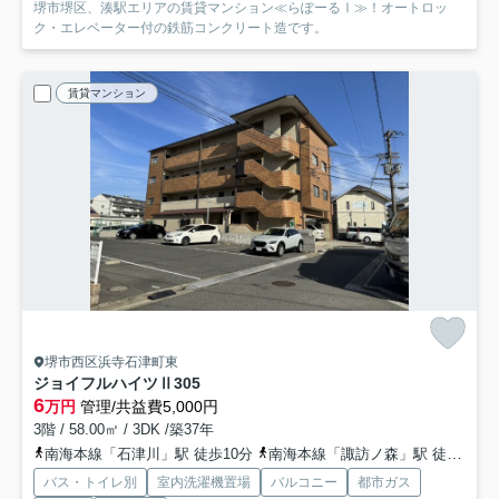
堺市堺区、湊駅エリアの賃貸マンション≪らぽーるⅠ≫！オートロッ
ク・エレベーター付の鉄筋コンクリート造です。
賃貸マンション
堺市西区浜寺石津町東
ジョイフルハイツⅡ
305
6
万円
管理/共益費5,000円
3階 / 58.00㎡ / 3DK /築37年
南海本線「石津川」駅 徒歩10分
南海本線「諏訪ノ森」駅 徒歩14分
バス・トイレ別
室内洗濯機置場
バルコニー
都市ガス