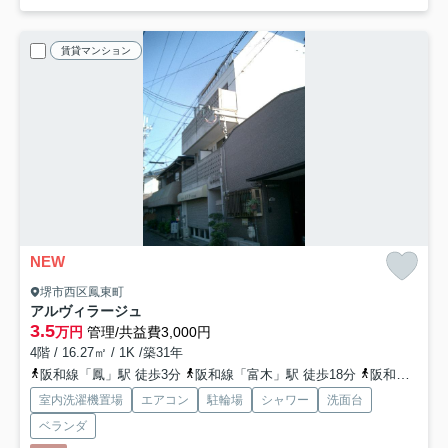
賃貸マンション
NEW
堺市西区鳳東町
アルヴィラージュ
3.5
万円
管理/共益費3,000円
4階 / 16.27㎡ / 1K /築31年
阪和線「鳳」駅 徒歩3分
阪和線「富木」駅 徒歩18分
阪和線「津久野」駅 徒歩24分
室内洗濯機置場
エアコン
駐輪場
シャワー
洗面台
ベランダ