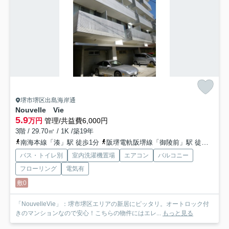
堺市堺区出島海岸通
Nouvelle Vie
5.9
万円
管理/共益費6,000円
3階 / 29.70㎡ / 1K /築19年
南海本線「湊」駅 徒歩1分
阪堺電軌阪堺線「御陵前」駅 徒歩12分
バス・トイレ別
室内洗濯機置場
エアコン
バルコニー
フローリング
電気有
敷0
「NouvelleVie」：堺市堺区エリアの新居にピッタリ。オートロック付
きのマンションなので安心！こちらの物件にはエレ...
もっと見る