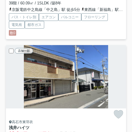
39階 / 60.09㎡ / 1SLDK /築8年
京阪電鉄中之島線「中之島」駅 徒歩5分
東西線「新福島」駅 徒歩12分
バス・トイレ別
エアコン
バルコニー
フローリング
電気有
都市ガス
敷0
店舗一部
高石市東羽衣
浅井ハイツ