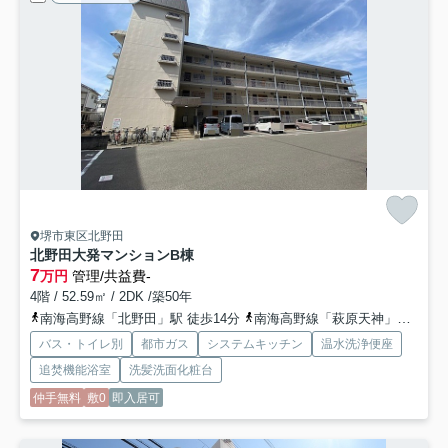
堺市東区北野田
北野田大発マンションB棟
7
万円
管理/共益費-
4階 / 52.59㎡ / 2DK /築50年
南海高野線「北野田」駅 徒歩14分
南海高野線「萩原天神」駅 徒歩28分
バス・トイレ別
都市ガス
システムキッチン
温水洗浄便座
追焚機能浴室
洗髪洗面化粧台
仲手無料
敷0
即入居可