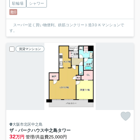
駐輪場
シャワー
敷0
スーパー近く買い物便利。鉄筋コンクリート造3ＤＫマンションで
す。
賃貸マンション
大阪市北区中之島
ザ・パークハウス中之島タワー
32
万円
管理/共益費25,000円