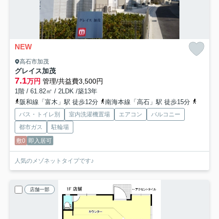
NEW
高石市加茂
グレイス加茂
7.1
万円
管理/共益費3,500円
1階 / 61.82㎡ / 2LDK /築13年
阪和線「富木」駅 徒歩12分
南海本線「高石」駅 徒歩15分
南海本
バス・トイレ別
室内洗濯機置場
エアコン
バルコニー
都市ガス
駐輪場
敷0
即入居可
人気のメゾネットタイプです♪
店舗一部