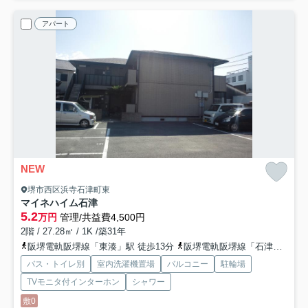
アパート
NEW
堺市西区浜寺石津町東
マイネハイム石津
5.2
万円
管理/共益費4,500円
2階 / 27.28㎡ / 1K /築31年
阪堺電軌阪堺線「東湊」駅 徒歩13分
阪堺電軌阪堺線「石津」駅 徒歩13分
バス・トイレ別
室内洗濯機置場
バルコニー
駐輪場
TVモニタ付インターホン
シャワー
敷0