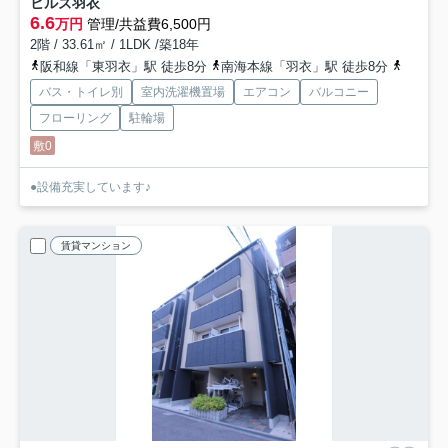
ヒルズ羽衣
6.6
万円
管理/共益費6,500円
2階 / 33.61㎡ / 1LDK /築18年
阪和線「東羽衣」駅 徒歩8分
南海本線「羽衣」駅 徒歩8分
南海本
バス・トイレ別
室内洗濯機置場
エアコン
バルコニー
フローリング
駐輪場
敷0
●設備充実しています♪
賃貸マンション