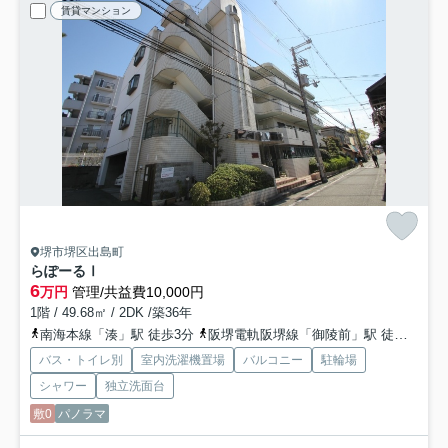
賃貸マンション
堺市堺区出島町
らぽーるⅠ
6
万円
管理/共益費10,000円
1階 / 49.68㎡ / 2DK /築36年
南海本線「湊」駅 徒歩3分
阪堺電軌阪堺線「御陵前」駅 徒歩8分
バス・トイレ別
室内洗濯機置場
バルコニー
駐輪場
シャワー
独立洗面台
敷0
パノラマ