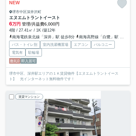
NEW
堺市中区深井沢町
エヌエムトラントイースト
6
万円
管理/共益費6,000円
4階 / 27.41㎡ / 1K /築12年
南海電鉄泉北線「深井」駅 徒歩8分
南海高野線「白鷺」駅 徒歩43分
バス・トイレ別
室内洗濯機置場
エアコン
バルコニー
電気有
駐輪場
敷礼0
即入居可
堺市中区、深井駅エリアの１Ｋ賃貸物件【エヌエムトラントイース
ト】 光インターネット無料物件です！
賃貸マンション