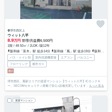
堺市西区上
ウィット八平
8.9
万円
管理/共益費6,500円
1階 / 49.50㎡ / 2LDK /築12年
阪和線「富木」駅 徒歩14分
阪和線「鳳」駅 徒歩19分
阪和線「北信太」駅 徒歩32分
バス・トイレ別
室内洗濯機置場
エアコン
バルコニー
フローリング
都市ガス
敷0
堺市西区、鳳駅エリアの賃貸マンション【ウィット八平】ICロックキ
ー、SECOMセキュリティ搭載で安心♪設備充実しています...
もっと見る
賃貸マンション