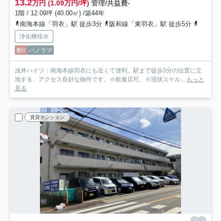
13.2
万円 (1.09万円/坪)
管理/共益費-
1階 / 12.09坪 (40.00㎡) /築44年
南海本線「羽衣」駅 徒歩3分
阪和線「東羽衣」駅 徒歩5分
南海本
浄化槽排水
敷0
パノラマ
浅井ハイツ：南海本線羽衣にも近くて便利。駅まで徒歩3分の位置に立
地する、アクセス良好な物件です。※飲食店可。※現状スケル...
もっと
見る
賃貸マンション