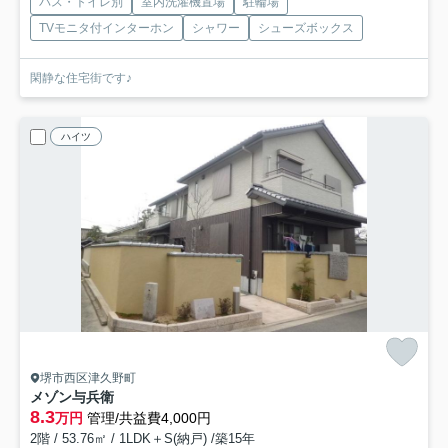
バス・トイレ別
室内洗濯機置場
駐輪場
TVモニタ付インターホン
シャワー
シューズボックス
閑静な住宅街です♪
ハイツ
堺市西区津久野町
メゾン与兵衛
8.3
万円
管理/共益費4,000円
2階 / 53.76㎡ / 1LDK＋S(納戸) /築15年