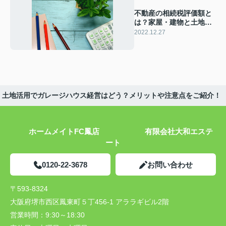
不動産の相続税評価額と
は？家屋・建物と土地の
評価額の計算方法
2022.12.27
土地活用でガレージハウス経営はどう？メリットや注意点をご紹介！
ホームメイトFC鳳店 有限会社大和エステ
ート
0120-22-3678
お問い合わせ
〒593-8324
大阪府堺市西区鳳東町５丁456-1 アララギビル2階
営業時間：
9:30～18:30