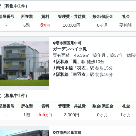
1
貸（募集中
件）
部屋番号
所在階
賃料
管理費・共益費
敷金/保証金
礼金
6
-
6階
10,000円
0ヶ月
要相談
万円
堺市西区
鳳中町
ガーデンハイツ鳳
専有面積
45.36㎡
築年月
築37年
総階
阪和線
「
鳳
」駅 徒歩10分
南海本線
「
羽衣
」駅 徒歩15分
阪和線
「
東羽衣
」駅 徒歩16分
1
貸（募集中
件）
部屋番号
所在階
賃料
管理費・共益費
敷金/保証金
礼金
5.5
-
1階
3,000円
0ヶ月
1ヶ月
万円
堺市西区
鳳東町