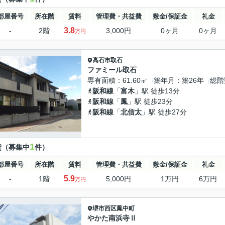
部屋番号
所在階
賃料
管理費・共益費
敷金/保証金
礼金
3.8
-
2階
3,000円
0ヶ月
0ヶ月
万円
高石市
取石
ファミール取石
専有面積
61.60㎡
築年月
築26年
総階
阪和線
「
富木
」駅 徒歩13分
阪和線
「
鳳
」駅 徒歩23分
阪和線
「
北信太
」駅 徒歩27分
1
貸（募集中
件）
部屋番号
所在階
賃料
管理費・共益費
敷金/保証金
礼金
5.9
-
1階
5,000円
1万円
6万円
万円
堺市西区
鳳中町
やかた南浜寺Ⅱ