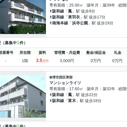
専有面積
25.00㎡
築年月
築39年
総階
阪和線
「
鳳
」駅 徒歩9分
阪和線
「
東羽衣
」駅 徒歩17分
南海本線
「
浜寺公園
」駅 徒歩19分
1
貸（募集中
件）
部屋番号
所在階
賃料
管理費・共益費
敷金/保証金
礼金
3.5
-
1階
3,000円
0万円
0万円
万円
堺市西区
草部
マンションライツ
専有面積
17.60㎡
築年月
築32年
総階
阪和線
「
鳳
」駅 徒歩22分
阪和線
「
富木
」駅 徒歩18分
1
貸（募集中
件）