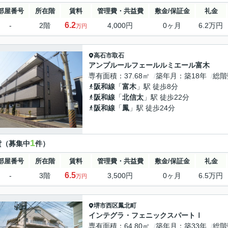
部屋番号
所在階
賃料
管理費・共益費
敷金/保証金
礼金
6.2
-
2階
4,000円
0ヶ月
6.2万円
万円
高石市
取石
アンプルールフェールルミエール富木
専有面積
37.68㎡
築年月
築18年
総階
阪和線
「
富木
」駅 徒歩8分
阪和線
「
北信太
」駅 徒歩22分
阪和線
「
鳳
」駅 徒歩24分
1
貸（募集中
件）
部屋番号
所在階
賃料
管理費・共益費
敷金/保証金
礼金
6.5
-
3階
3,500円
0ヶ月
6.5万円
万円
堺市西区
鳳北町
インテグラ・フェニックスパートⅠ
専有面積
64.80㎡
築年月
築33年
総階