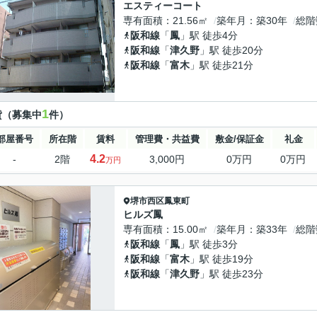
エスティーコート
専有面積
21.56㎡
築年月
築30年
総階
阪和線
「
鳳
」駅 徒歩4分
阪和線
「
津久野
」駅 徒歩20分
阪和線
「
富木
」駅 徒歩21分
1
貸（募集中
件）
部屋番号
所在階
賃料
管理費・共益費
敷金/保証金
礼金
4.2
-
2階
3,000円
0万円
0万円
万円
堺市西区
鳳東町
ヒルズ鳳
専有面積
15.00㎡
築年月
築33年
総階
阪和線
「
鳳
」駅 徒歩3分
阪和線
「
富木
」駅 徒歩19分
阪和線
「
津久野
」駅 徒歩23分