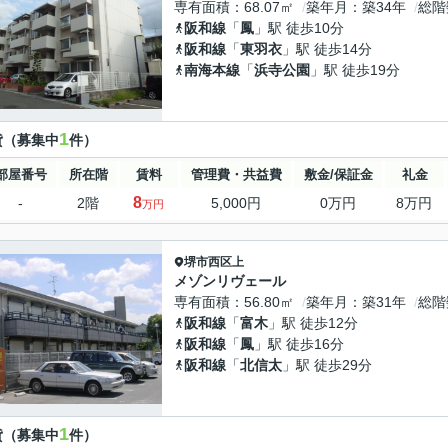
専有面積
68.07㎡
築年月
築34年
総階
阪和線
「
鳳
」駅 徒歩10分
阪和線
「
東羽衣
」駅 徒歩14分
南海本線
「
浜寺公園
」駅 徒歩19分
1
貸（募集中
件）
部屋番号
所在階
賃料
管理費・共益費
敷金/保証金
礼金
8
-
2階
5,000円
0万円
8万円
万円
堺市西区
上
メゾンリヴェール
専有面積
56.80㎡
築年月
築31年
総階
阪和線
「
富木
」駅 徒歩12分
阪和線
「
鳳
」駅 徒歩16分
阪和線
「
北信太
」駅 徒歩29分
1
貸（募集中
件）