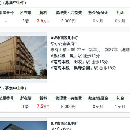
1
貸（募集中
件）
部屋番号
所在階
賃料
管理費・共益費
敷金/保証金
礼金
3.5
-
3階
3,000円
0ヶ月
0ヶ月
万円
堺市西区
鳳中町
やかた南浜寺Ⅰ
専有面積
69.27㎡
築年月
築37年
総階
阪和線
「
鳳
」駅 徒歩12分
南海本線
「
羽衣
」駅 徒歩15分
南海本線
「
浜寺公園
」駅 徒歩18分
1
貸（募集中
件）
部屋番号
所在階
賃料
管理費・共益費
敷金/保証金
礼金
7.5
-
1階
5,000円
0ヶ月
1ヶ月
万円
堺市西区
鳳中町
メゾンなか