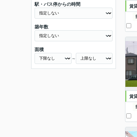
駅・バス停からの時間
賃
築年数
面積
～
賃