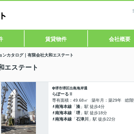
件
賃貸物件
会社概要
ョンカタログ｜有限会社大和エステート
和エステート
堺市堺区
出島海岸通
らぽーるⅡ
専有面積
49.68㎡
築年月
築29年
総階
南海本線
「
湊
」駅 徒歩4分
南海本線
「
堺
」駅 徒歩18分
南海本線
「
石津川
」駅 徒歩22分