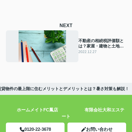
NEXT
不動産の相続税評価額と
は？家屋・建物と土地の
評価額の計算方法
2022.12.27
賃貸物件の最上階に住むメリットとデメリットとは？暑さ対策も解説！
ホームメイトFC鳳店 有限会社大和エステ
ート
0120-22-3678
お問い合わせ