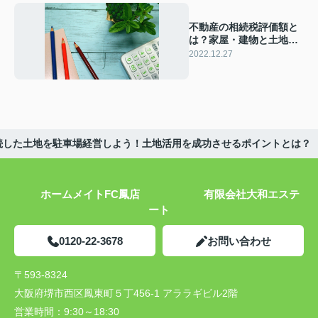
不動産の相続税評価額と
は？家屋・建物と土地の
評価額の計算方法
2022.12.27
続した土地を駐車場経営しよう！土地活用を成功させるポイントとは？
ホームメイトFC鳳店 有限会社大和エステ
ート
0120-22-3678
お問い合わせ
〒593-8324
大阪府堺市西区鳳東町５丁456-1 アララギビル2階
営業時間：
9:30～18:30