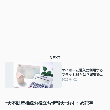
NEXT
マイホーム購入に利用する
フラット35とは？審査条件
やデメリットもご紹介！
2022.04.02
”★不動産相続お役立ち情報★”おすすめ記事