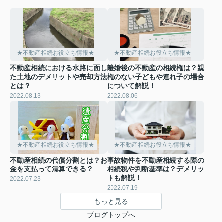
★不動産相続お役立ち情報★
★不動産相続お役立ち情報★
不動産相続における水路に面し
離婚後の不動産の相続権は？親
た土地のデメリットや売却方法
権のない子どもや連れ子の場合
とは？
について解説！
2022.08.13
2022.08.06
★不動産相続お役立ち情報★
★不動産相続お役立ち情報★
不動産相続の代償分割とは？お
事故物件を不動産相続する際の
金を支払って清算できる？
相続税や判断基準は？デメリッ
トも解説！
2022.07.23
2022.07.19
もっと見る
ブログトップへ