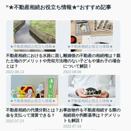
”★不動産相続お役立ち情報★”おすすめ記事
★不動産相続お役立ち情報★
★不動産相続お役立ち情報★
不動産相続における水路に面し
離婚後の不動産の相続権は？親
た土地のデメリットや売却方法
権のない子どもや連れ子の場合
とは？
について解説！
2022.08.13
2022.08.06
★不動産相続お役立ち情報★
★不動産相続お役立ち情報★
不動産相続の代償分割とは？お
事故物件を不動産相続する際の
金を支払って清算できる？
相続税や判断基準は？デメリッ
トも解説！
2022.07.23
2022.07.19