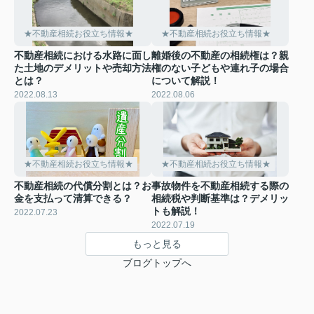
★不動産相続お役立ち情報★
★不動産相続お役立ち情報★
不動産相続における水路に面し
離婚後の不動産の相続権は？親
た土地のデメリットや売却方法
権のない子どもや連れ子の場合
とは？
について解説！
2022.08.13
2022.08.06
★不動産相続お役立ち情報★
★不動産相続お役立ち情報★
不動産相続の代償分割とは？お
事故物件を不動産相続する際の
金を支払って清算できる？
相続税や判断基準は？デメリッ
トも解説！
2022.07.23
2022.07.19
もっと見る
ブログトップへ