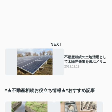
NEXT
不動産相続の土地活用とし
て太陽光発電を選ぶメリッ
トとデメリットとは
2021.11.11
”★不動産相続お役立ち情報★”おすすめ記事