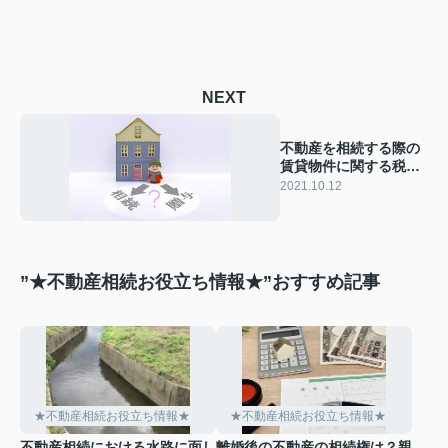
NEXT
不動産を相続する際の
賃貸物件に関する税金
や手順を解説
2021.10.12
”★不動産相続お役立ち情報★”おすすめ記事
★不動産相続お役立ち情報★
★不動産相続お役立ち情報★
不動産相続における水路に面し
離婚後の不動産の相続権は？親