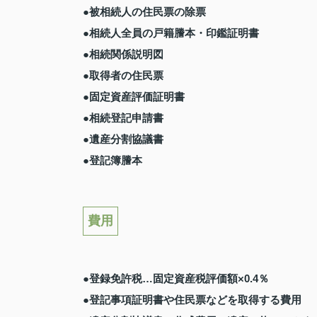
●被相続人の住民票の除票
●相続人全員の戸籍謄本・印鑑証明書
●相続関係説明図
●取得者の住民票
●固定資産評価証明書
●相続登記申請書
●遺産分割協議書
●登記簿謄本
費用
●登録免許税…固定資産税評価額×0.4％
●登記事項証明書や住民票などを取得する費用