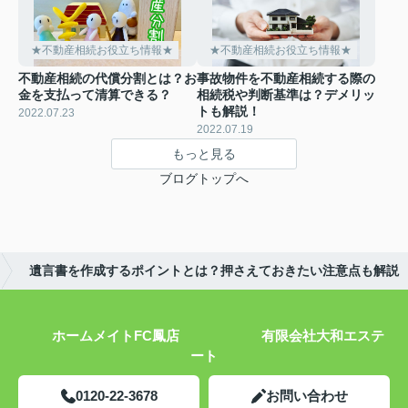
★不動産相続お役立ち情報★
★不動産相続お役立ち情報★
不動産相続の代償分割とは？お
事故物件を不動産相続する際の
金を支払って清算できる？
相続税や判断基準は？デメリッ
トも解説！
2022.07.23
2022.07.19
もっと見る
ブログトップへ
遺言書を作成するポイントとは？押さえておきたい注意点も解説
ホームメイトFC鳳店 有限会社大和エステ
ート
0120-22-3678
お問い合わせ