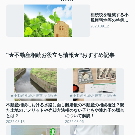
相続税を軽減する小
規模宅地等の特例と
は何？
2020.09.12
”★不動産相続お役立ち情報★”おすすめ記事
★不動産相続お役立ち情報★
★不動産相続お役立ち情報★
不動産相続における水路に面し
離婚後の不動産の相続権は？親
た土地のデメリットや売却方法
権のない子どもや連れ子の場合
とは？
について解説！
2022.08.13
2022.08.06