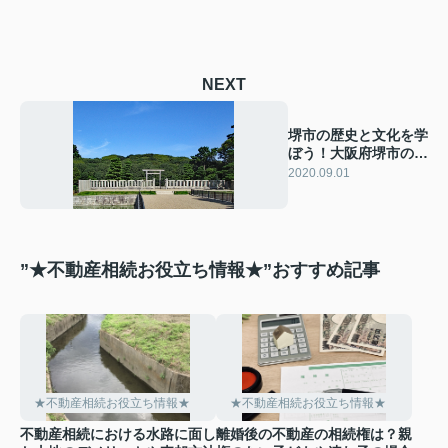
NEXT
堺市の歴史と文化を学
ぼう！大阪府堺市の堺
市博物館
2020.09.01
”★不動産相続お役立ち情報★”おすすめ記事
★不動産相続お役立ち情報★
★不動産相続お役立ち情報★
不動産相続における水路に面し
離婚後の不動産の相続権は？親