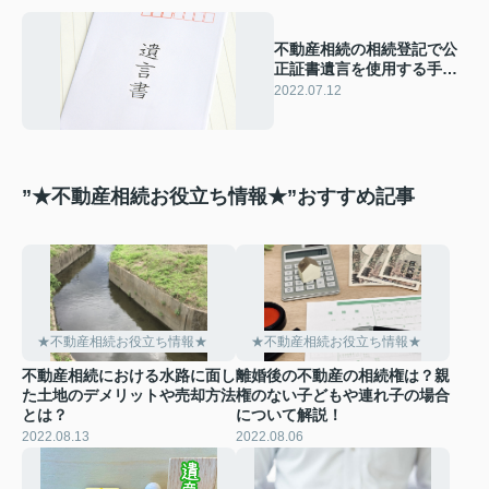
不動産相続の相続登記で公
正証書遺言を使用する手順
とは？必要書類をご紹介
2022.07.12
”★不動産相続お役立ち情報★”おすすめ記事
★不動産相続お役立ち情報★
★不動産相続お役立ち情報★
不動産相続における水路に面し
離婚後の不動産の相続権は？親
た土地のデメリットや売却方法
権のない子どもや連れ子の場合
とは？
について解説！
2022.08.13
2022.08.06