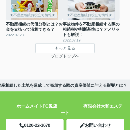
★不動産相続お役立ち情報★
★不動産相続お役立ち情報★
不動産相続の代償分割とは？お
事故物件を不動産相続する際の
金を支払って清算できる？
相続税や判断基準は？デメリッ
トも解説！
2022.07.23
2022.07.19
もっと見る
ブログトップへ
動産相続した土地を造成して売却する際の資産価値に与える影響とは？
ホームメイトFC鳳店 有限会社大和エステ
ート
0120-22-3678
お問い合わせ