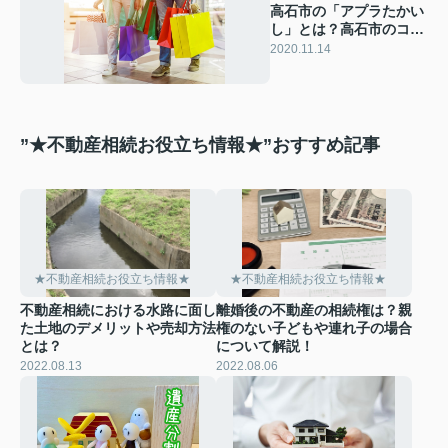
高石市の「アプラたかい
し」とは？高石市のコミ
ュニティ拠点！
2020.11.14
”★不動産相続お役立ち情報★”おすすめ記事
★不動産相続お役立ち情報★
★不動産相続お役立ち情報★
不動産相続における水路に面し
離婚後の不動産の相続権は？親
た土地のデメリットや売却方法
権のない子どもや連れ子の場合
とは？
について解説！
2022.08.13
2022.08.06