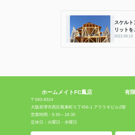
スケルト
リットを
2022.09.13
ホームメイトFC鳳店 有限会
〒593-8324
大阪府堺市西区鳳東町５丁456-1 アララギビル2階
営業時間：
9:30～18:30
定休日：
火曜日・水曜日