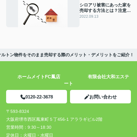
シロアリ被害にあった家を
売却する方法とは？注意点
についてもご紹介
2022.09.13
ケルトン物件をそのまま売却する際のメリット・デメリットをご紹介！
ホームメイトFC鳳店 有限会社大和エステ
ート
0120-22-3678
お問い合わせ
〒593-8324
大阪府堺市西区鳳東町５丁456-1 アララギビル2階
営業時間：
9:30～18:30
定休日：
火曜日・水曜日