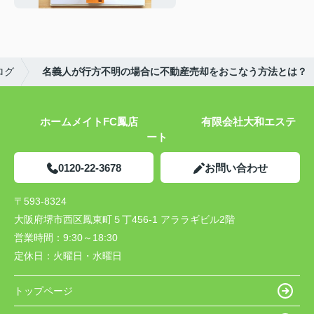
ログ
名義人が行方不明の場合に不動産売却をおこなう方法とは？
ホームメイトFC鳳店 有限会社大和エステ
ート
0120-22-3678
お問い合わせ
〒593-8324
大阪府堺市西区鳳東町５丁456-1 アララギビル2階
営業時間：
9:30～18:30
定休日：
火曜日・水曜日
トップページ