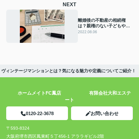
NEXT
離婚後の不動産の相続権
は？親権のない子どもや連
れ子の場合について解説！
2022.08.06
ヴィンテージマンションとは？気になる魅力や定義についてご紹介！
ホームメイトFC鳳店 有限会社大和エステ
ート
0120-22-3678
お問い合わせ
〒593-8324
大阪府堺市西区鳳東町５丁456-1 アララギビル2階