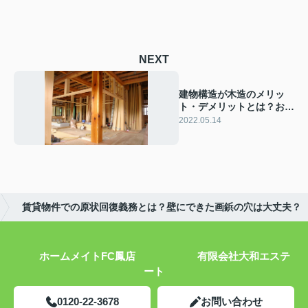
NEXT
建物構造が木造のメリッ
ト・デメリットとは？おす
すめの理由もご紹介
2022.05.14
賃貸物件での原状回復義務とは？壁にできた画鋲の穴は大丈夫？
ホームメイトFC鳳店 有限会社大和エステ
ート
0120-22-3678
お問い合わせ