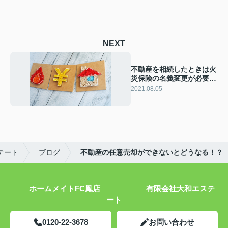
NEXT
不動産を相続したときは火
災保険の名義変更が必要！
確認すべき注意点も
2021.08.05
テート
ブログ
不動産の任意売却ができないとどうなる！？
ホームメイトFC鳳店 有限会社大和エステ
ート
0120-22-3678
お問い合わせ