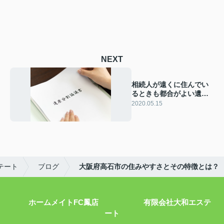
NEXT
相続人が遠くに住んでい
るときも都合がよい遺産
分割協議証明書とは
2020.05.15
テート
ブログ
大阪府高石市の住みやすさとその特徴とは？
ホームメイトFC鳳店 有限会社大和エステ
ート