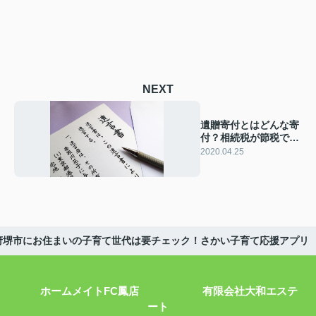
NEXT
遺贈寄付とはどんな寄
付？相続税が節税でき
る場合とは
2020.04.25
府堺市にお住まいの子育て世代は要チェック！さかい子育て応援アプリ
ホームメイトFC鳳店 有限会社大和エステ
ート