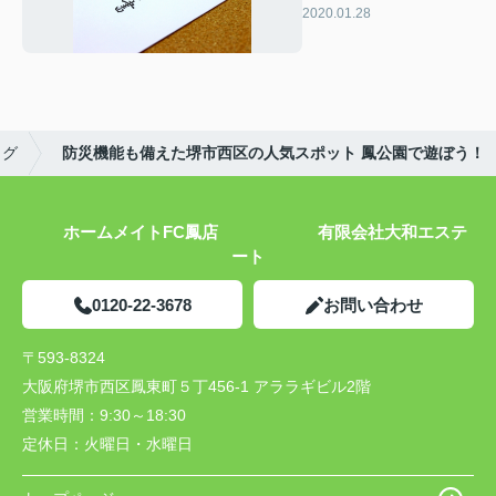
トラブルは？
2020.01.28
ログ
防災機能も備えた堺市西区の人気スポット 鳳公園で遊ぼう！
ホームメイトFC鳳店 有限会社大和エステ
ート
0120-22-3678
お問い合わせ
〒593-8324
大阪府堺市西区鳳東町５丁456-1 アララギビル2階
営業時間：
9:30～18:30
定休日：
火曜日・水曜日