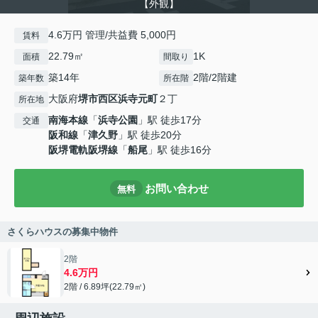
【外観】
4.6万円 管理/共益費 5,000円
賃料
22.79㎡
1K
面積
間取り
築14年
2階/2階建
築年数
所在階
大阪府
堺市西区
浜寺元町
２丁
所在地
南海本線
「
浜寺公園
」駅 徒歩17分
交通
阪和線
「
津久野
」駅 徒歩20分
阪堺電軌阪堺線
「
船尾
」駅 徒歩16分
お問い合わせ
無料
さくらハウスの募集中物件
2階
4.6万円
2階 / 6.89坪(22.79㎡)