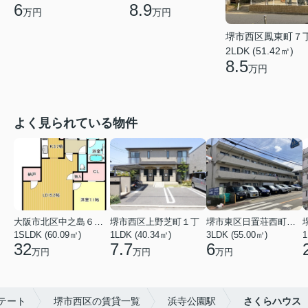
8.9
6
万円
万円
堺市西区鳳東町７
2LDK (51.42㎡)
8.5
万円
よく見られている物件
大阪市北区中之島６丁目
堺市西区上野芝町１丁
堺市東区日置荘西町７丁
1SLDK (60.09㎡)
1LDK (40.34㎡)
3LDK (55.00㎡)
1
32
7.7
6
万円
万円
万円
テート
堺市西区の賃貸一覧
浜寺公園駅
さくらハウス