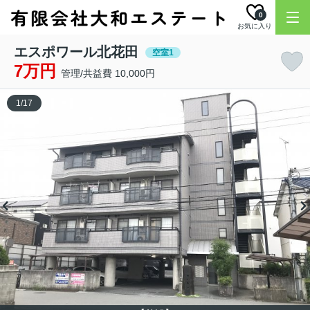
0
お気に入り
エスポワール北花田
空室1
7万円
管理/共益費 10,000円
1
/
17