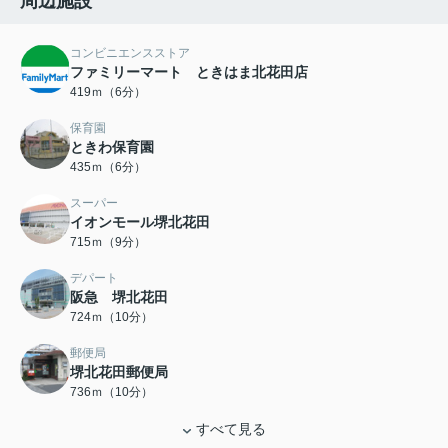
周辺施設
コンビニエンスストア
ファミリーマート ときはま北花田店
419ｍ（6分）
保育園
ときわ保育園
435ｍ（6分）
スーパー
イオンモール堺北花田
715ｍ（9分）
デパート
阪急 堺北花田
724ｍ（10分）
郵便局
堺北花田郵便局
736ｍ（10分）
すべて見る