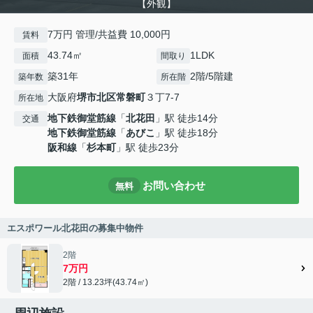
【外観】
7万円 管理/共益費 10,000円
賃料
43.74㎡
1LDK
面積
間取り
築31年
2階/5階建
築年数
所在階
大阪府
堺市北区
常磐町
３丁7-7
所在地
地下鉄御堂筋線
「
北花田
」駅 徒歩14分
交通
地下鉄御堂筋線
「
あびこ
」駅 徒歩18分
阪和線
「
杉本町
」駅 徒歩23分
お問い合わせ
無料
エスポワール北花田の募集中物件
2階
7万円
2階 / 13.23坪(43.74㎡)