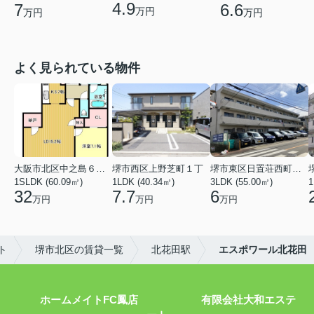
4.9
7
6.6
万円
万円
万円
よく見られている物件
大阪市北区中之島６丁目
堺市西区上野芝町１丁
堺市東区日置荘西町７丁
1SLDK (60.09㎡)
1LDK (40.34㎡)
3LDK (55.00㎡)
1
32
7.7
6
万円
万円
万円
ト
堺市北区の賃貸一覧
北花田駅
エスポワール北花田
ホームメイトFC鳳店 有限会社大和エステ