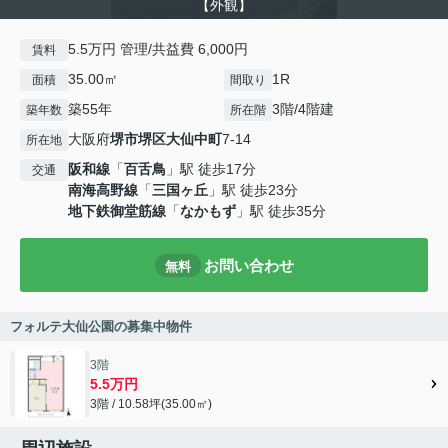
【外観】
5.5万円 管理/共益費 6,000円
賃料
35.00㎡
1R
面積
間取り
築55年
3階/4階建
築年数
所在階
大阪府
堺市堺区
大仙中町
7-14
所在地
阪和線
「
百舌鳥
」駅 徒歩17分
交通
南海高野線
「
三国ヶ丘
」駅 徒歩23分
地下鉄御堂筋線
「
なかもず
」駅 徒歩35分
お問い合わせ
無料
フォルテ大仙公園の募集中物件
3階
5.5万円
3階 / 10.58坪(35.00㎡)