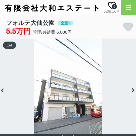
0
お気に入り
フォルテ大仙公園
空室1
5.5万円
管理/共益費 6,000円
1
/
4