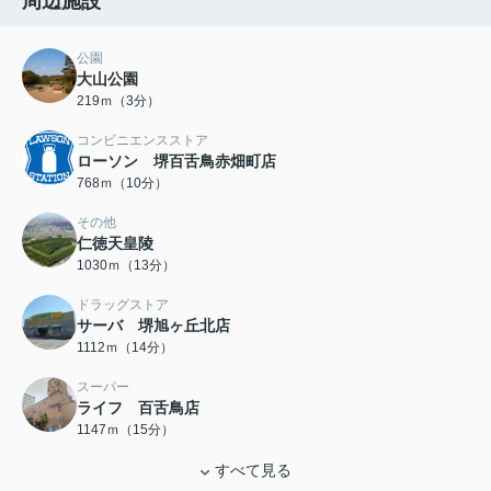
周辺施設
公園
大山公園
219ｍ（3分）
コンビニエンスストア
ローソン 堺百舌鳥赤畑町店
768ｍ（10分）
その他
仁徳天皇陵
1030ｍ（13分）
ドラッグストア
サーバ 堺旭ヶ丘北店
1112ｍ（14分）
スーパー
ライフ 百舌鳥店
1147ｍ（15分）
すべて見る