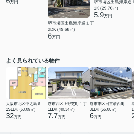
6
堺市堺区出島海岸通
万円
1K (29.70㎡)
5.9
万円
堺市堺区出島海岸通１丁
2DK (49.68㎡)
6
万円
よく見られている物件
大阪市北区中之島６丁目
堺市西区上野芝町１丁
堺市東区日置荘西町７丁
1SLDK (60.09㎡)
1LDK (40.34㎡)
3LDK (55.00㎡)
1
32
7.7
6
万円
万円
万円