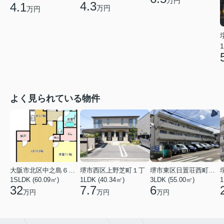
万円
4.3
4.1
万円
万円
1
よく見られている物件
大阪市北区中之島６丁目
堺市西区上野芝町１丁
堺市東区日置荘西町７丁
1SLDK (60.09㎡)
1LDK (40.34㎡)
3LDK (55.00㎡)
1
32
7.7
6
万円
万円
万円