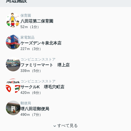
周辺施設
保育園
八田荘第二保育園
52ｍ（1分）
家電製品
ケーズデンキ泉北本店
227ｍ（3分）
コンビニエンスストア
ファミリーマート 堺上店
339ｍ（5分）
コンビニエンスストア
サークルK 堺毛穴町店
420ｍ（6分）
郵便局
堺八田荘郵便局
490ｍ（7分）
すべて見る