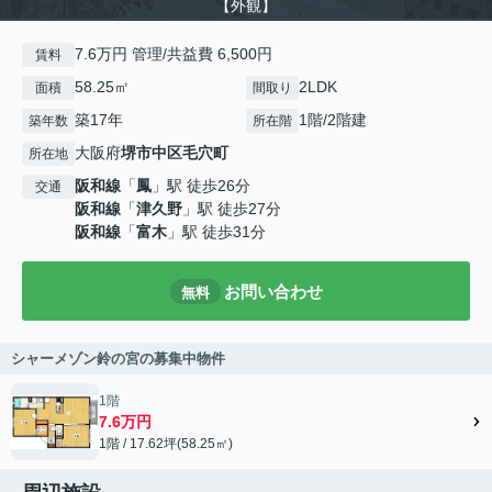
【外観】
7.6万円 管理/共益費 6,500円
賃料
58.25㎡
2LDK
面積
間取り
築17年
1階/2階建
築年数
所在階
大阪府
堺市中区
毛穴町
所在地
阪和線
「
鳳
」駅 徒歩26分
交通
阪和線
「
津久野
」駅 徒歩27分
阪和線
「
富木
」駅 徒歩31分
お問い合わせ
無料
シャーメゾン鈴の宮の募集中物件
1階
7.6万円
1階 / 17.62坪(58.25㎡)