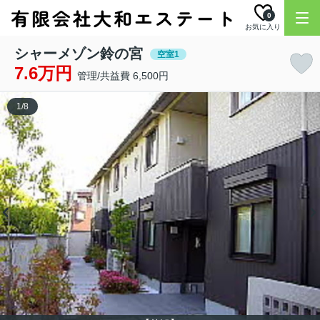
0
お気に入り
シャーメゾン鈴の宮
空室1
7.6万円
管理/共益費 6,500円
1
/
8