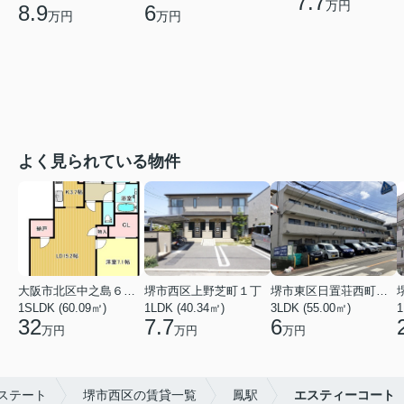
7.7
万円
8.9
6
万円
万円
よく見られている物件
大阪市北区中之島６丁目
堺市西区上野芝町１丁
堺市東区日置荘西町７丁
1SLDK (60.09㎡)
1LDK (40.34㎡)
3LDK (55.00㎡)
1
32
7.7
6
万円
万円
万円
ステート
堺市西区の賃貸一覧
鳳駅
エスティーコート