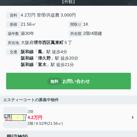
【外観】
4.2万円 管理/共益費 3,000円
賃料
21.56㎡
1K
面積
間取り
築30年
2階/4階建
築年数
所在階
大阪府
堺市西区
鳳東町
５丁
所在地
阪和線
「
鳳
」駅 徒歩4分
交通
阪和線
「
津久野
」駅 徒歩20分
阪和線
「
富木
」駅 徒歩21分
お問い合わせ
無料
エスティーコートの募集中物件
2階
4.2万円
2階 / 6.52坪(21.56㎡)