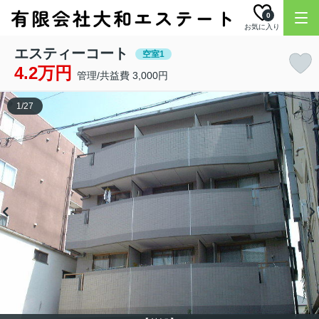
0
お気に入り
エスティーコート
空室1
4.2万円
管理/共益費 3,000円
1
/
27