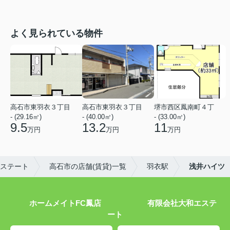
よく見られている物件
高石市東羽衣３丁目
高石市東羽衣３丁目
堺市西区鳳南町４丁
- (29.16㎡)
- (40.00㎡)
- (33.00㎡)
9.5
13.2
11
万円
万円
万円
ステート
高石市の店舗(賃貸)一覧
羽衣駅
浅井ハイツ
ホームメイトFC鳳店 有限会社大和エステ
ート