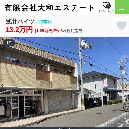
0
お気に入り
浅井ハイツ
空室1
13.2万円
(1.09万円/坪)
管理/共益費 -
1
/
9