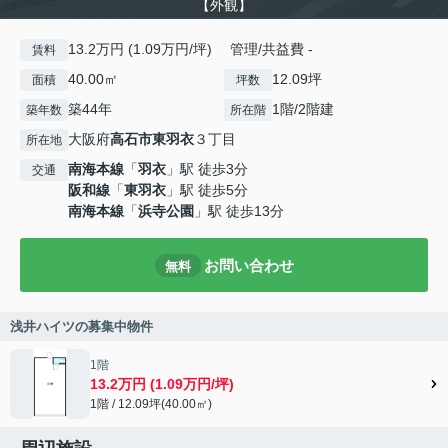
【外観】
13.2万円 (1.09万円/坪) 管理/共益費 -
賃料
40.00㎡
12.09坪
面積
坪数
築44年
1階/2階建
築年数
所在階
大阪府
高石市
東羽衣
３丁目
所在地
南海本線
「
羽衣
」駅 徒歩3分
交通
阪和線
「
東羽衣
」駅 徒歩5分
南海本線
「
浜寺公園
」駅 徒歩13分
お問い合わせ
無料
浅井ハイツの募集中物件
1階
13.2万円 (1.09万円/坪)
1階 / 12.09坪(40.00㎡)