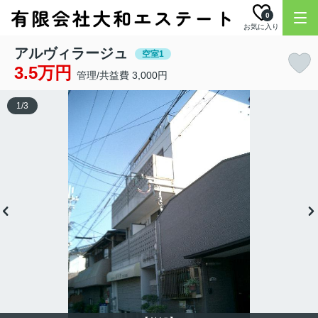
0
お気に入り
アルヴィラージュ
空室1
3.5万円
管理/共益費 3,000円
1
/
3