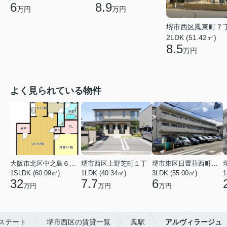
8.9
6
万円
万円
堺市西区鳳東町７
2LDK (51.42㎡)
8.5
万円
よく見られている物件
大阪市北区中之島６丁目
堺市西区上野芝町１丁
堺市東区日置荘西町７丁
1SLDK (60.09㎡)
1LDK (40.34㎡)
3LDK (55.00㎡)
1
32
7.7
6
万円
万円
万円
ステート
堺市西区の賃貸一覧
鳳駅
アルヴィラージュ