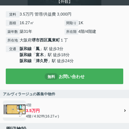
【外観】
3.5万円 管理/共益費 3,000円
賃料
16.27㎡
1K
面積
間取り
築31年
4階/4階建
築年数
所在階
大阪府
堺市西区
鳳東町
１丁
所在地
阪和線
「
鳳
」駅 徒歩3分
交通
阪和線
「
富木
」駅 徒歩18分
阪和線
「
津久野
」駅 徒歩24分
お問い合わせ
無料
アルヴィラージュの募集中物件
4階
3.5万円
4階 / 4.92坪(16.27㎡)