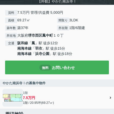
【外観】やかた南浜寺Ⅰ
7.5万円 管理/共益費 5,000円
賃料
69.27㎡
3LDK
面積
間取り
築37年
1階/6階建
築年数
所在階
大阪府
堺市西区
鳳中町
１０丁
所在地
阪和線
「
鳳
」駅 徒歩12分
交通
南海本線
「
羽衣
」駅 徒歩15分
南海本線
「
浜寺公園
」駅 徒歩18分
お問い合わせ
無料
やかた南浜寺Ⅰの募集中物件
1階
7.5万円
1階 / 20.95坪(69.27㎡)