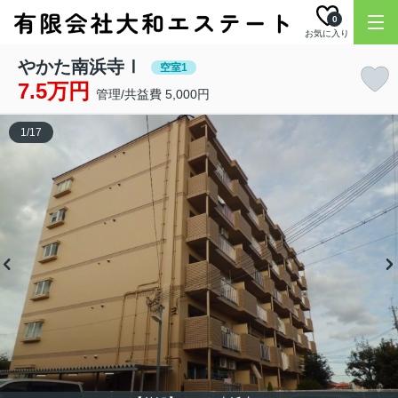
0
お気に入り
やかた南浜寺Ⅰ
空室1
7.5万円
管理/共益費 5,000円
1
/
17