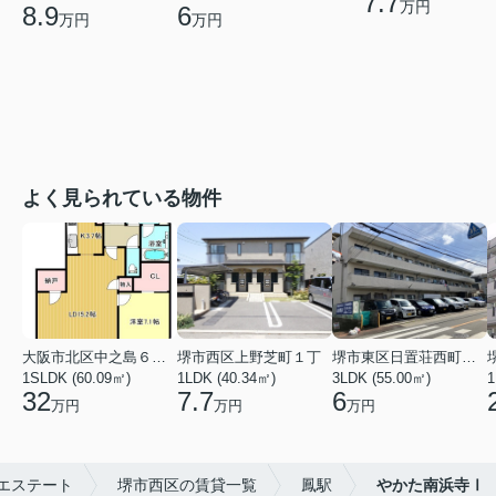
7.7
万円
8.9
6
万円
万円
よく見られている物件
大阪市北区中之島６丁目
堺市西区上野芝町１丁
堺市東区日置荘西町７丁
1SLDK (60.09㎡)
1LDK (40.34㎡)
3LDK (55.00㎡)
1
32
7.7
6
万円
万円
万円
エステート
堺市西区の賃貸一覧
鳳駅
やかた南浜寺Ⅰ