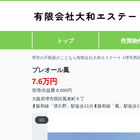
トップ
売買物
堺市の不動産のことなら有限会社大和エステート
堺市西
プレオール鳳
7.6万円
管理/共益費 8,000円
大阪府
堺市西区
鳳東町
６丁
阪和線「津久野」駅徒歩11分
阪和線「鳳」駅徒歩1
1
/
1