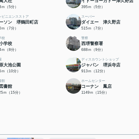
鳥大社
イトーヨーカドー津久野店
73ｍ（5分）
395ｍ（5分）
ンビニエンスストア
スーパー
ーソン 堺鶴田町店
ダイエー 津久野店
00ｍ（7分）
515ｍ（7分）
学校
警察
小学校
西堺警察署
14ｍ（8分）
688ｍ（9分）
園
ディスカウントショップ
原大池公園
ジャパン 堺浜寺店
76ｍ（10分）
913ｍ（12分）
書館
ホームセンター
図書館
コーナン 鳳店
125ｍ（15分）
1149ｍ（15分）