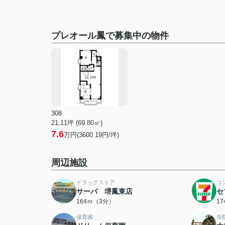
プレオール鳳で募集中の物件
308
21.11坪 (69.80㎡)
7.6
万円(3600.19円/坪)
周辺施設
ドラッグストア
コ
サーバ 堺鳳東店
セ
164ｍ（3分）
1
保育園
寺