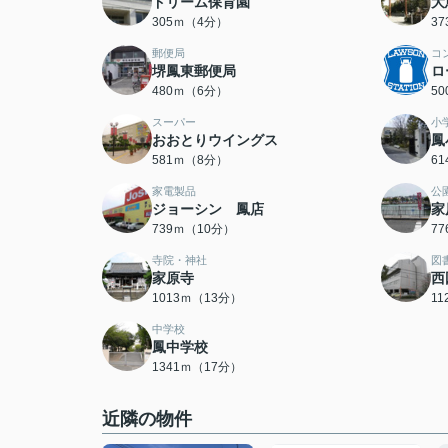
ドリーム保育園
大
305ｍ（4分）
3
郵便局
コ
堺鳳東郵便局
ロ
480ｍ（6分）
5
スーパー
小
おおとりウイングス
鳳
581ｍ（8分）
6
家電製品
公
ジョーシン 鳳店
家
739ｍ（10分）
7
寺院・神社
図
家原寺
西
1013ｍ（13分）
1
中学校
鳳中学校
1341ｍ（17分）
近隣の物件