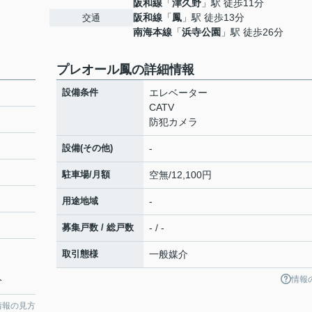
阪和線
「
津久野
」駅 徒歩11分
阪和線
「
鳳
」駅 徒歩13分
交通
南海本線
「
浜寺公園
」駅 徒歩26分
プレオール鳳の詳細情報
設備条件
エレベーター
CATV
防犯カメラ
設備(その他)
-
駐車場/月額
空無/12,100円
用途地域
-
募集戸数 / 総戸数
- / -
取引態様
一般媒介
情報
分
情報の見方