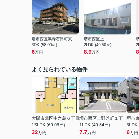
堺市西区浜寺石津町東４丁
堺市西区上
3DK (58.00㎡)
2LDK (49.50㎡)
2
6
8.9
8
万円
万円
よく見られている物件
大阪市北区中之島６丁目
堺市西区上野芝町１丁
堺市
1SLDK (60.09㎡)
1LDK (40.34㎡)
3LDK 
32
7.7
6
万円
万円
万円