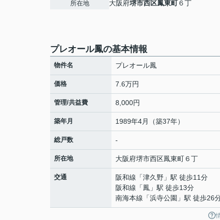
大阪府
堺市西区
鳳東町
６丁
所在地
プレオール鳳の基本情報
物件名
プレオール鳳
価格
7.6万円
管理/共益費
8,000円
築年月
1989年4月（築37年）
総戸数
-
所在地
大阪府
堺市西区
鳳東町
６丁
交通
阪和線
「
津久野
」駅 徒歩11分
阪和線
「
鳳
」駅 徒歩13分
南海本線
「
浜寺公園
」駅 徒歩26