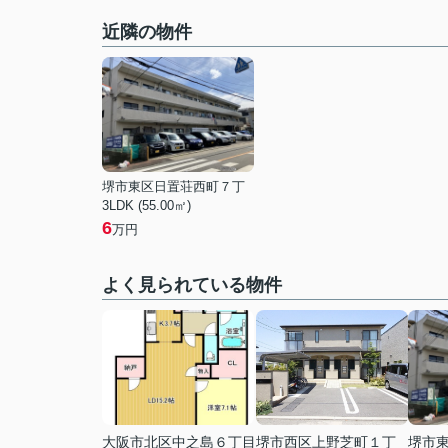
近隣の物件
堺市東区日置荘西町７丁
3LDK (55.00㎡)
6
万円
よく見られている物件
大阪市北区中之島６丁目
堺市西区上野芝町１丁
堺市