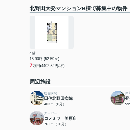
北野田大発マンションB棟で募集中の物件
4階
15.90坪 (52.59㎡)
7
万円(4402.52円/坪)
周辺施設
総合病院
保
田仲北野田病院
登
403ｍ（6分）
5
スーパー
コノミヤ 美原店
761ｍ（10分）