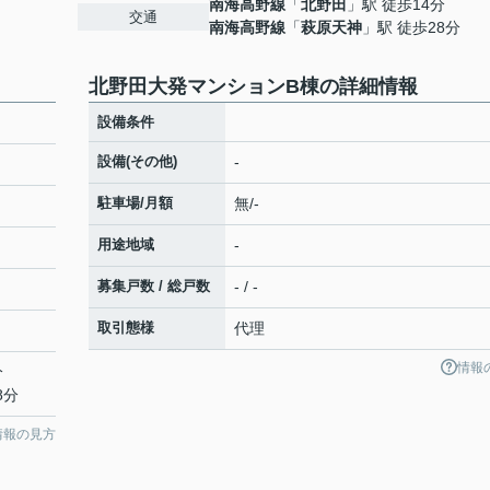
南海高野線
「
北野田
」駅 徒歩14分
交通
南海高野線
「
萩原天神
」駅 徒歩28分
北野田大発マンションB棟の詳細情報
設備条件
設備(その他)
-
駐車場/月額
無/-
用途地域
-
募集戸数 / 総戸数
- / -
取引態様
代理
情報
分
8分
情報の見方