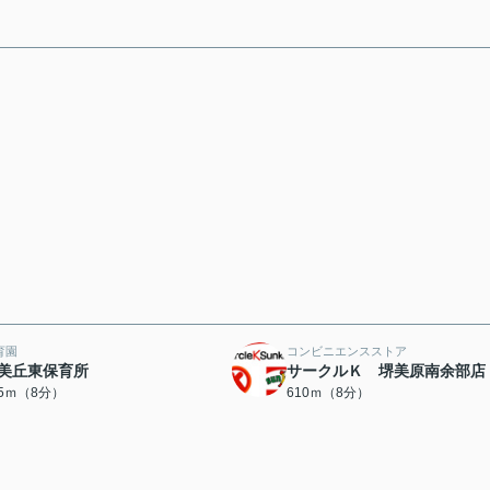
育園
コンビニエンスストア
美丘東保育所
サークルＫ 堺美原南余部店
95ｍ（8分）
610ｍ（8分）