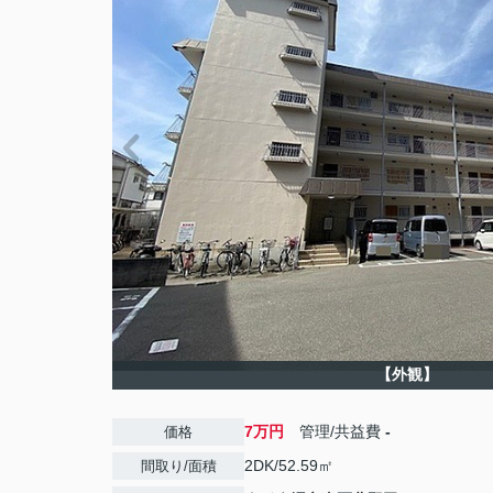
【外観】
7万円
管理/共益費
-
価格
2DK/52.59㎡
間取り/面積