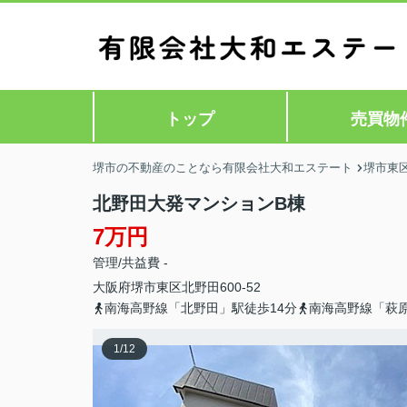
トップ
売買物
堺市の不動産のことなら有限会社大和エステート
堺市東
北野田大発マンションB棟
7万円
管理/共益費 -
大阪府
堺市東区
北野田
600-52
南海高野線「北野田」駅徒歩14分
南海高野線「萩原
1
/
12