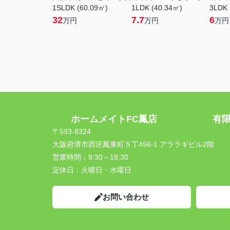
1SLDK (60.09㎡)
1LDK (40.34㎡)
3LDK 
32
7.7
6
万円
万円
万円
ホームメイトFC鳳店 有限会
〒593-8324
大阪府堺市西区鳳東町５丁456-1 アララギビル2階
営業時間：
9:30～18:30
定休日：
火曜日・水曜日
お問い合わせ