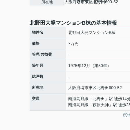
大阪府
堺市東区
北野田
600-52
所在地
北野田大発マンションB棟の基本情報
物件名
北野田大発マンションB棟
価格
7万円
管理/共益費
-
築年月
1975年12月（築50年）
総戸数
-
所在地
大阪府
堺市東区
北野田
600-52
交通
南海高野線
「
北野田
」駅 徒歩14
南海高野線
「
萩原天神
」駅 徒歩2