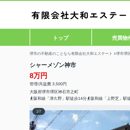
トップ
売買物
堺市の不動産のことなら有限会社大和エステート
堺市堺
シャーメゾン神市
8万円
管理/共益費 3,500円
大阪府
堺市堺区
神石市之町
阪和線「津久野」駅徒歩14分
阪和線「上野芝」駅徒
1
/
7