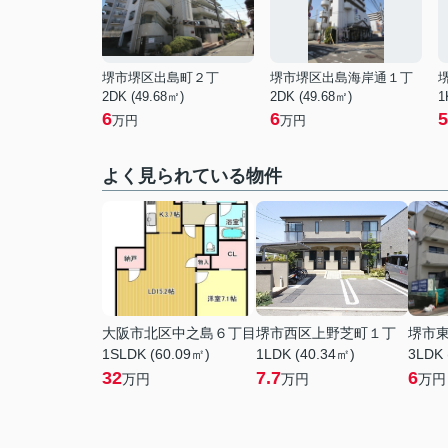
堺市堺区出島町２丁
堺市堺区出島海岸通１丁
2DK (49.68㎡)
2DK (49.68㎡)
1
6
6
5
万円
万円
よく見られている物件
大阪市北区中之島６丁目
堺市西区上野芝町１丁
堺市
1SLDK (60.09㎡)
1LDK (40.34㎡)
3LDK 
32
7.7
6
万円
万円
万円