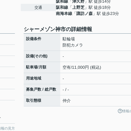
阪和線
「
津久野
」駅 徒歩14分
阪和線
「
上野芝
」駅 徒歩18分
交通
南海本線
「
諏訪ノ森
」駅 徒歩23分
シャーメゾン神市の詳細情報
設備条件
駐輪場
防犯カメラ
設備(その他)
-
駐車場/月額
空有/11,000円 (税込)
用途地域
-
募集戸数 / 総戸数
- / -
取引態様
仲介
情報
分
情報の見方