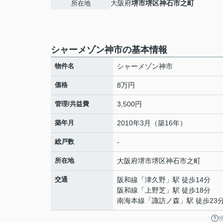
大阪府
堺市堺区
神石市之町
所在地
シャーメゾン神市の基本情報
物件名
シャーメゾン神市
価格
8万円
管理/共益費
3,500円
築年月
2010年3月（築16年）
総戸数
-
所在地
大阪府
堺市堺区
神石市之町
交通
阪和線
「
津久野
」駅 徒歩14分
阪和線
「
上野芝
」駅 徒歩18分
南海本線
「
諏訪ノ森
」駅 徒歩23