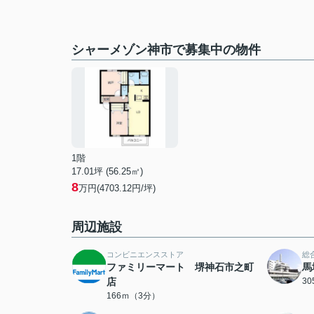
シャーメゾン神市で募集中の物件
1階
17.01坪 (56.25㎡)
8
万円(4703.12円/坪)
周辺施設
コンビニエンスストア
総
ファミリーマート 堺神石市之町
馬
店
3
166ｍ（3分）