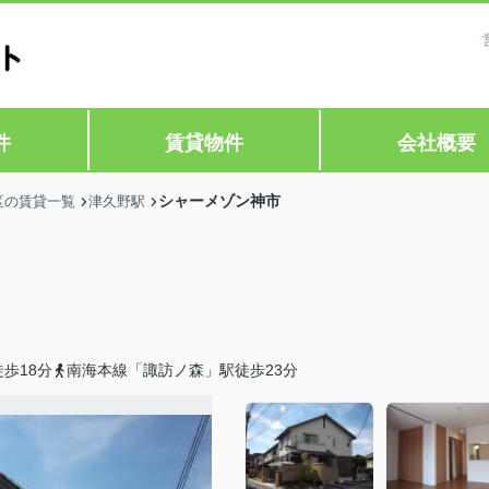
件
賃貸物件
会社概要
シャーメゾン神市
区の賃貸一覧
津久野駅
歩18分
南海本線「諏訪ノ森」駅徒歩23分