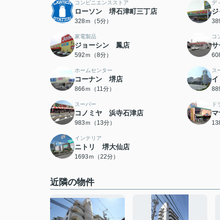
コンビニエンスストア
デ
ローソン 堺石津町三丁店
ジ
328ｍ（5分）
3
家電製品
コ
ジョーシン 鳳店
サ
592ｍ（8分）
6
ホームセンター
ス
コーナン 堺店
イ
866ｍ（11分）
8
スーパー
ド
コノミヤ 浜寺石津店
マ
983ｍ（13分）
1
インテリア
ニトリ 堺大仙店
1693ｍ（22分）
近隣の物件