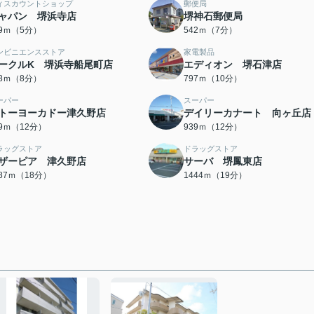
ィスカウントショップ
郵便局
ャパン 堺浜寺店
堺神石郵便局
89ｍ（5分）
542ｍ（7分）
ンビニエンスストア
家電製品
ークルK 堺浜寺船尾町店
エディオン 堺石津店
08ｍ（8分）
797ｍ（10分）
ーパー
スーパー
トーヨーカドー津久野店
デイリーカナート 向ヶ丘店
89ｍ（12分）
939ｍ（12分）
ラッグストア
ドラッグストア
ザーピア 津久野店
サーバ 堺鳳東店
387ｍ（18分）
1444ｍ（19分）