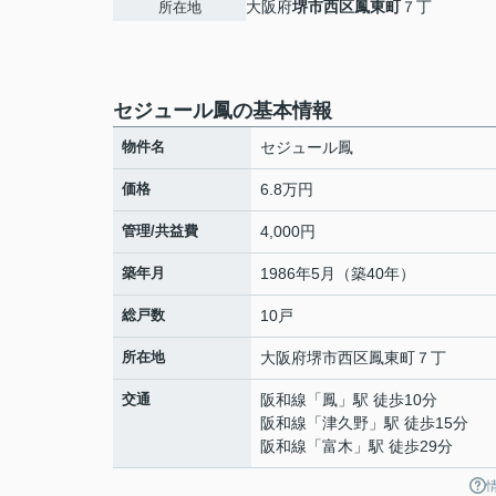
大阪府
堺市西区
鳳東町
７丁
所在地
セジュール鳳の基本情報
物件名
セジュール鳳
価格
6.8万円
管理/共益費
4,000円
築年月
1986年5月（築40年）
総戸数
10戸
所在地
大阪府
堺市西区
鳳東町
７丁
交通
阪和線
「
鳳
」駅 徒歩10分
阪和線
「
津久野
」駅 徒歩15分
阪和線
「
富木
」駅 徒歩29分