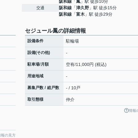
阪和線
「
鳳
」駅 徒歩10分
阪和線
「
津久野
」駅 徒歩15分
交通
阪和線
「
富木
」駅 徒歩29分
セジュール鳳の詳細情報
設備条件
駐輪場
設備(その他)
-
駐車場/月額
空有/11,000円 (税込)
用途地域
-
募集戸数 / 総戸数
- / 10戸
取引態様
仲介
情報
情報の見方