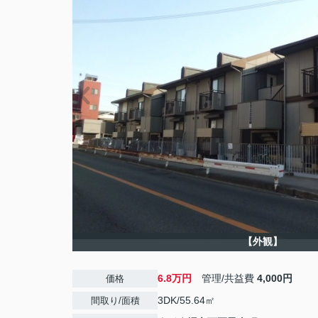
【外観】
6.8万円
管理/共益費
4,000円
価格
3DK/55.64㎡
間取り/面積