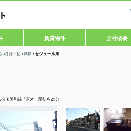
件
賃貸物件
会社概要
セジュール鳳
区の賃貸一覧
鳳駅
5分
阪和線「富木」駅徒歩29分