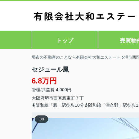
トップ
売買物
堺市の不動産のことなら有限会社大和エステート
堺市西
セジュール鳳
6.8万円
管理/共益費 4,000円
大阪府
堺市西区
鳳東町
７丁
阪和線「鳳」駅徒歩10分
阪和線「津久野」駅徒歩1
1
/
9