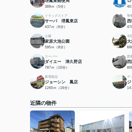
堺鳳東郵便局
ロ
389ｍ（5分）
4
ドラッグストア
警
サーバ 堺鳳東店
西
437ｍ（6分）
4
公園
寺
家原大池公園
大
595ｍ（8分）
6
スーパー
図
ダイエー 津久野店
西
787ｍ（10分）
8
家電製品
デ
ジョーシン 鳳店
ジ
1265ｍ（16分）
1
近隣の物件