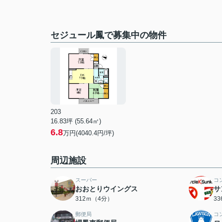
セジュール鳳で募集中の物件
203
16.83坪 (55.64㎡)
6.8
万円(4040.4円/坪)
周辺施設
スーパー
コ
おおとりウイングス
サ
312ｍ（4分）
3
郵便局
コ