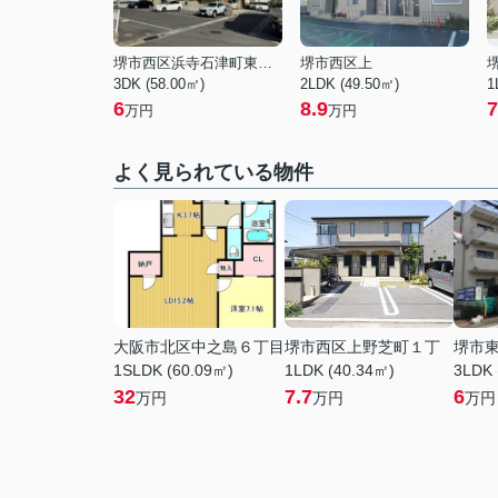
堺市西区浜寺石津町東４丁
堺市西区上
3DK (58.00㎡)
2LDK (49.50㎡)
1
6
8.9
7
万円
万円
よく見られている物件
大阪市北区中之島６丁目
堺市西区上野芝町１丁
堺市
1SLDK (60.09㎡)
1LDK (40.34㎡)
3LDK 
32
7.7
6
万円
万円
万円