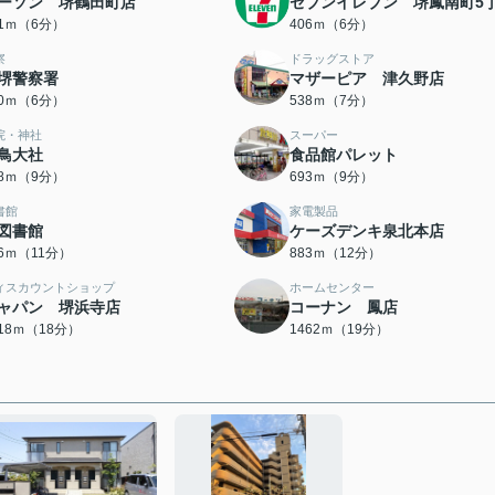
ーソン 堺鶴田町店
セブンイレブン 堺鳳南町5
01ｍ（6分）
406ｍ（6分）
察
ドラッグストア
堺警察署
マザーピア 津久野店
70ｍ（6分）
538ｍ（7分）
院・神社
スーパー
鳥大社
食品館パレット
88ｍ（9分）
693ｍ（9分）
書館
家電製品
図書館
ケーズデンキ泉北本店
06ｍ（11分）
883ｍ（12分）
ィスカウントショップ
ホームセンター
ャパン 堺浜寺店
コーナン 鳳店
418ｍ（18分）
1462ｍ（19分）