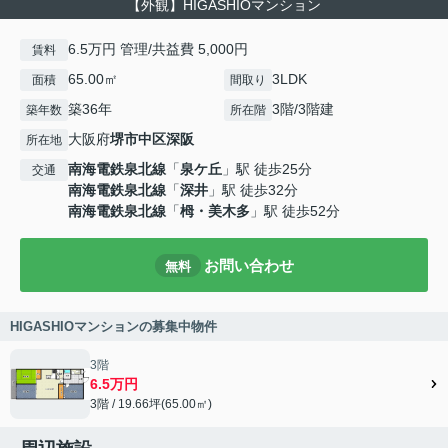
【外観】HIGASHIOマンション
6.5万円 管理/共益費 5,000円
賃料
65.00㎡
3LDK
面積
間取り
築36年
3階/3階建
築年数
所在階
大阪府
堺市中区
深阪
所在地
南海電鉄泉北線
「
泉ケ丘
」駅 徒歩25分
交通
南海電鉄泉北線
「
深井
」駅 徒歩32分
南海電鉄泉北線
「
栂・美木多
」駅 徒歩52分
お問い合わせ
無料
HIGASHIOマンションの募集中物件
3階
6.5万円
3階 / 19.66坪(65.00㎡)