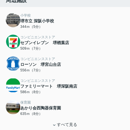
周辺施設
小学校
堺市立 深阪小学校
344ｍ（5分）
コンビニエンスストア
セブンイレブン 堺楢葉店
509ｍ（7分）
コンビニエンスストア
ローソン 堺宮山台店
556ｍ（7分）
コンビニエンスストア
ファミリーマート 堺深阪南店
586ｍ（8分）
保育園
あかり会西陶器保育園
635ｍ（8分）
すべて見る