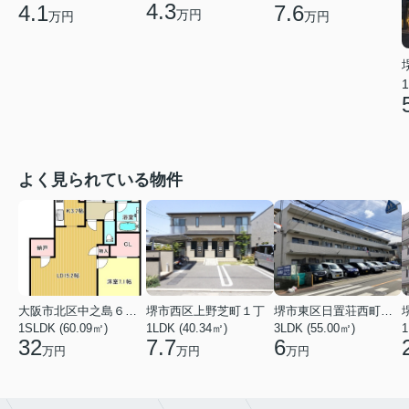
4.3
4.1
7.6
万円
万円
万円
1
よく見られている物件
大阪市北区中之島６丁目
堺市西区上野芝町１丁
堺市東区日置荘西町７丁
1SLDK (60.09㎡)
1LDK (40.34㎡)
3LDK (55.00㎡)
1
32
7.7
6
万円
万円
万円