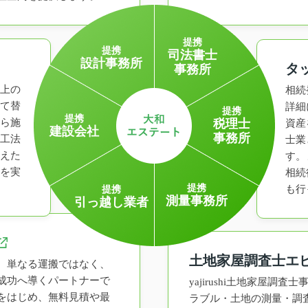
提携
提携
司法書士
設計事務所
タ
事務所
上の
相続
て替
詳細
提携
提携
ら施
税理士
資産
建設会社
事務所
工法
士業
えた
す。
を実
相続
提携
も行
提携
測量事務所
引っ越し業者
土地家屋調査士エ
、単なる運搬ではなく、
成功へ導くパートナーで
yajirushi土地家屋調
をはじめ、無料見積や最
ラブル・土地の測量・調