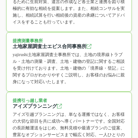
るために生前対策、遺言の作成など各士業と連携を図り積
極的に有効な相続を提案します。また、相続コンサルを実
施し、相続試算を行い相続後の資産の承継についてアドバ
イスをすることも行っています。
提携測量事務所
土地家屋調査士エビス合同事務所
yajirushi土地家屋調査士事務所では、土地の境界線トラブ
ル・土地の測量・調査、土地・建物の登記に関するご相談
を受け付けております。土地・建物の「境界線・登記」に
関するプロがわかりやすくご説明し、お客様のお悩みに親
身になって対応いたします。
提携引っ越し業者
アイズプランニング
アイズ引越プランニングは、単なる運搬ではなく、お客様
の大切な節目を共に成功へ導くパートナーです。全国対応
の長距離運送をはじめ、無料見積や最適プランのご提案、
豊富なオプションサービスまで幅広く対応。一人ひとりの