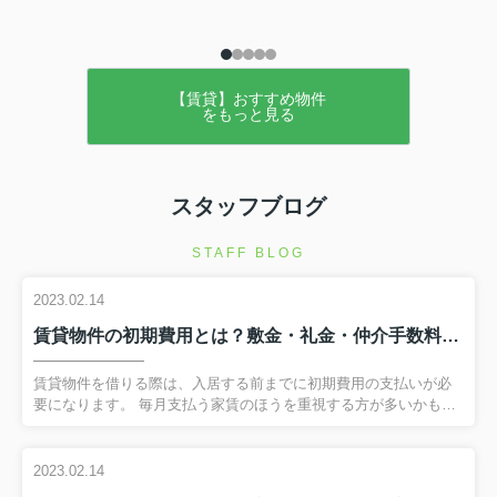
【賃貸】おすすめ物件
をもっと見る
スタッフブログ
STAFF BLOG
2023.02.14
賃貸物件の初期費用とは？敷金・礼金・仲介手数料について解説！
賃貸物件を借りる際は、入居する前までに初期費用の支払いが必
要になります。 毎月支払う家賃のほうを重視する方が多いかもし
れませんが、初期費用でいったいどのくらい支払いが必要になる
のかも気になるところです。 今回は賃貸物件の契約を考えている
方に向けて、主な初期費用である敷金・礼金・仲介手数料につい
2023.02.14
て解説します。 弊社へのお問い合わせはこちら賃貸物件の初期費