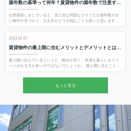
築年数の基準って何年？賃貸物件の築年数で注意すべきポイントとは
用「敷金」とは？相場はどのくらい？ 敷金とは、賃貸物件を借り
る際に貸主へ預けておくお金のことです。 借主が家賃を滞納して
しまったり、退去時に原状回復の必要が出てしまったりすると敷
お部屋探しをしていると、見た目は問題なさそうだが築年数が古
金から充当されます。 そのため家賃を滞納もなく、部屋をきれい
い物件が見つかり、大丈夫かどうか悩むことも多いと思います。
に...
今回は賃貸物件における築年数の基準や、建物の構造別の耐用年
数をご紹介いたします。 弊社へのお問い合わせはこちら賃貸物件
の築年数基準：築古の場合 一般的に「築30年以上」の物件を、築
2023.02.07
古物件と呼びます。 築古物件はリフォームやリノベーションがお
賃貸物件の最上階に住むメリットとデメリットとは？暑さ対策も解説！
こなわれている物件も多く、見た目には築浅や新築のように見え
るものもあります。 また築浅や新築よりも家賃が安い傾向にあ
り、好立地でも比較的安価な物件に住める場合も多いです。 その
最上階に住んでいるというと、眺めが良く、快適な暮らしをイメ
ためコストパフォーマンスを重視される方には向いているといえ
ージされる方が多いのではないでしょうか。 最上階に住むことは
ま...
実際にメリットが多い一方、低層階より暑いなどのデメリットも
あります。 そこで今回は、賃貸物件の最上階に住むメリットとデ
メリット、暑さ対策について解説します。 弊社へのお問い合わせ
もっと見る
はこちら賃貸物件の最上階に住むメリットとは 最上階に住む最大
のメリットといえば、やはり開放感があることでしょう。 周辺の
建物の影響を受けにくいため、遠くの景色を見渡せ、まわりの視
線も気にせずに済みます。 さらに日当たりも良く、風通しも良い
です。 低層階に比較すると空き巣被害の件数も少なく、防犯性
も...