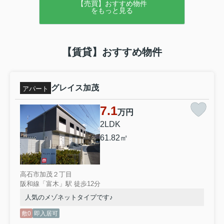
【売買】おすすめ物件
をもっと見る
【賃貸】おすすめ物件
グレイス加茂
アパート
7.1
万円
2LDK
61.82㎡
高石市加茂２丁目
阪和線「富木」駅 徒歩12分
人気のメゾネットタイプです♪
敷0
即入居可