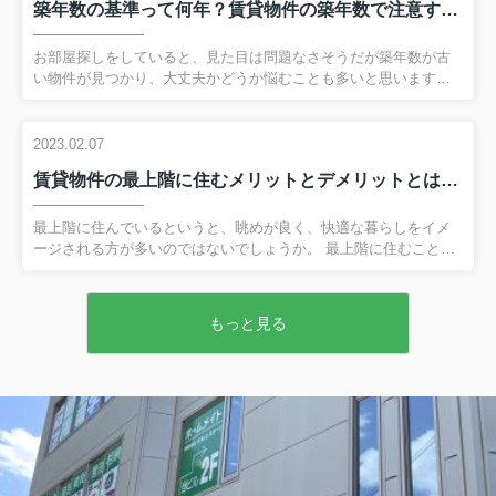
築年数の基準って何年？賃貸物件の築年数で注意すべきポイントとは
用「敷金」とは？相場はどのくらい？ 敷金とは、賃貸物件を借り
る際に貸主へ預けておくお金のことです。 借主が家賃を滞納して
しまったり、退去時に原状回復の必要が出てしまったりすると敷
お部屋探しをしていると、見た目は問題なさそうだが築年数が古
金から充当されます。 そのため家賃を滞納もなく、部屋をきれい
い物件が見つかり、大丈夫かどうか悩むことも多いと思います。
に...
今回は賃貸物件における築年数の基準や、建物の構造別の耐用年
数をご紹介いたします。 弊社へのお問い合わせはこちら賃貸物件
の築年数基準：築古の場合 一般的に「築30年以上」の物件を、築
2023.02.07
古物件と呼びます。 築古物件はリフォームやリノベーションがお
賃貸物件の最上階に住むメリットとデメリットとは？暑さ対策も解説！
こなわれている物件も多く、見た目には築浅や新築のように見え
るものもあります。 また築浅や新築よりも家賃が安い傾向にあ
り、好立地でも比較的安価な物件に住める場合も多いです。 その
最上階に住んでいるというと、眺めが良く、快適な暮らしをイメ
ためコストパフォーマンスを重視される方には向いているといえ
ージされる方が多いのではないでしょうか。 最上階に住むことは
ま...
実際にメリットが多い一方、低層階より暑いなどのデメリットも
あります。 そこで今回は、賃貸物件の最上階に住むメリットとデ
メリット、暑さ対策について解説します。 弊社へのお問い合わせ
もっと見る
はこちら賃貸物件の最上階に住むメリットとは 最上階に住む最大
のメリットといえば、やはり開放感があることでしょう。 周辺の
建物の影響を受けにくいため、遠くの景色を見渡せ、まわりの視
線も気にせずに済みます。 さらに日当たりも良く、風通しも良い
です。 低層階に比較すると空き巣被害の件数も少なく、防犯性
も...