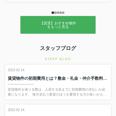
【賃貸】おすすめ物件
をもっと見る
スタッフブログ
STAFF BLOG
2023.02.14
賃貸物件の初期費用とは？敷金・礼金・仲介手数料について解説！
賃貸物件を借りる際は、入居する前までに初期費用の支払いが必
要になります。 毎月支払う家賃のほうを重視する方が多いかもし
れませんが、初期費用でいったいどのくらい支払いが必要になる
のかも気になるところです。 今回は賃貸物件の契約を考えている
方に向けて、主な初期費用である敷金・礼金・仲介手数料につい
2023.02.14
て解説します。 弊社へのお問い合わせはこちら賃貸物件の初期費