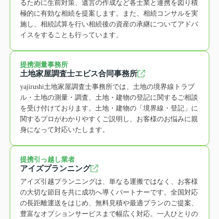
るために生前対策、遺言の作成など各士業と連携を図り積
極的に有効な相続を提案します。また、相続コンサルを実
施し、相続試算を行い相続後の資産の承継についてアドバ
イスをすることも行っています。
提携測量事務所
土地家屋調査士エビス合同事務所
yajirushi土地家屋調査士事務所では、土地の境界線トラブ
ル・土地の測量・調査、土地・建物の登記に関するご相談
を受け付けております。土地・建物の「境界線・登記」に
関するプロがわかりやすくご説明し、お客様のお悩みに親
身になって対応いたします。
提携引っ越し業者
アイズプランニング
アイズ引越プランニングは、単なる運搬ではなく、お客様
の大切な節目を共に成功へ導くパートナーです。全国対応
の長距離運送をはじめ、無料見積や最適プランのご提案、
豊富なオプションサービスまで幅広く対応。一人ひとりの