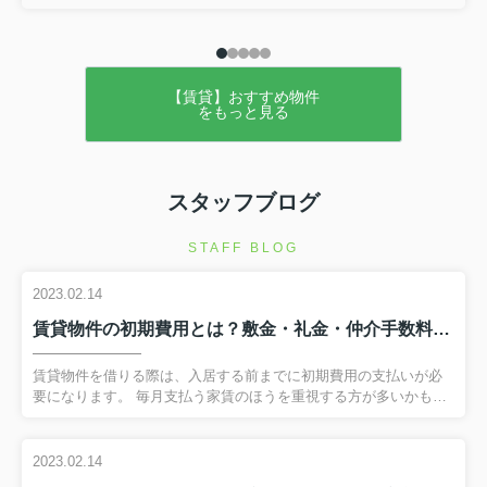
【賃貸】おすすめ物件
をもっと見る
スタッフブログ
STAFF BLOG
2023.02.14
賃貸物件の初期費用とは？敷金・礼金・仲介手数料について解説！
賃貸物件を借りる際は、入居する前までに初期費用の支払いが必
要になります。 毎月支払う家賃のほうを重視する方が多いかもし
れませんが、初期費用でいったいどのくらい支払いが必要になる
のかも気になるところです。 今回は賃貸物件の契約を考えている
方に向けて、主な初期費用である敷金・礼金・仲介手数料につい
2023.02.14
て解説します。 弊社へのお問い合わせはこちら賃貸物件の初期費