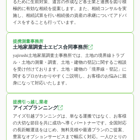
るために生前対策、遺言の作成など各士業と連携を図り積
極的に有効な相続を提案します。また、相続コンサルを実
施し、相続試算を行い相続後の資産の承継についてアドバ
イスをすることも行っています。
提携測量事務所
土地家屋調査士エビス合同事務所
yajirushi土地家屋調査士事務所では、土地の境界線トラブ
ル・土地の測量・調査、土地・建物の登記に関するご相談
を受け付けております。土地・建物の「境界線・登記」に
関するプロがわかりやすくご説明し、お客様のお悩みに親
身になって対応いたします。
提携引っ越し業者
アイズプランニング
アイズ引越プランニングは、単なる運搬ではなく、お客様
の大切な節目を共に成功へ導くパートナーです。全国対応
の長距離運送をはじめ、無料見積や最適プランのご提案、
豊富なオプションサービスまで幅広く対応。一人ひとりの