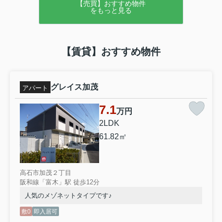
【売買】おすすめ物件
をもっと見る
【賃貸】おすすめ物件
グレイス加茂
アパート
7.1
万円
2LDK
61.82㎡
高石市加茂２丁目
阪和線「富木」駅 徒歩12分
人気のメゾネットタイプです♪
敷0
即入居可