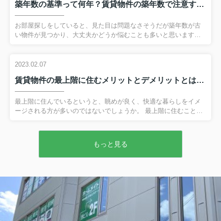
築年数の基準って何年？賃貸物件の築年数で注意すべきポイントとは
用「敷金」とは？相場はどのくらい？ 敷金とは、賃貸物件を借り
る際に貸主へ預けておくお金のことです。 借主が家賃を滞納して
しまったり、退去時に原状回復の必要が出てしまったりすると敷
お部屋探しをしていると、見た目は問題なさそうだが築年数が古
金から充当されます。 そのため家賃を滞納もなく、部屋をきれい
い物件が見つかり、大丈夫かどうか悩むことも多いと思います。
に...
今回は賃貸物件における築年数の基準や、建物の構造別の耐用年
数をご紹介いたします。 弊社へのお問い合わせはこちら賃貸物件
の築年数基準：築古の場合 一般的に「築30年以上」の物件を、築
2023.02.07
古物件と呼びます。 築古物件はリフォームやリノベーションがお
賃貸物件の最上階に住むメリットとデメリットとは？暑さ対策も解説！
こなわれている物件も多く、見た目には築浅や新築のように見え
るものもあります。 また築浅や新築よりも家賃が安い傾向にあ
り、好立地でも比較的安価な物件に住める場合も多いです。 その
最上階に住んでいるというと、眺めが良く、快適な暮らしをイメ
ためコストパフォーマンスを重視される方には向いているといえ
ージされる方が多いのではないでしょうか。 最上階に住むことは
ま...
実際にメリットが多い一方、低層階より暑いなどのデメリットも
あります。 そこで今回は、賃貸物件の最上階に住むメリットとデ
メリット、暑さ対策について解説します。 弊社へのお問い合わせ
もっと見る
はこちら賃貸物件の最上階に住むメリットとは 最上階に住む最大
のメリットといえば、やはり開放感があることでしょう。 周辺の
建物の影響を受けにくいため、遠くの景色を見渡せ、まわりの視
線も気にせずに済みます。 さらに日当たりも良く、風通しも良い
です。 低層階に比較すると空き巣被害の件数も少なく、防犯性
も...