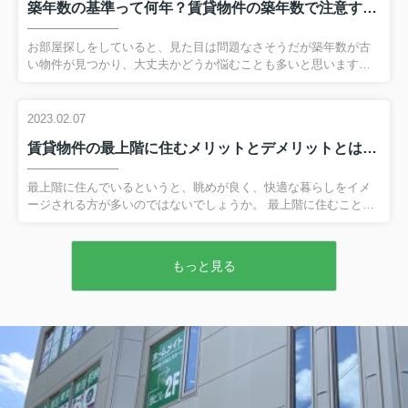
築年数の基準って何年？賃貸物件の築年数で注意すべきポイントとは
用「敷金」とは？相場はどのくらい？ 敷金とは、賃貸物件を借り
る際に貸主へ預けておくお金のことです。 借主が家賃を滞納して
しまったり、退去時に原状回復の必要が出てしまったりすると敷
お部屋探しをしていると、見た目は問題なさそうだが築年数が古
金から充当されます。 そのため家賃を滞納もなく、部屋をきれい
い物件が見つかり、大丈夫かどうか悩むことも多いと思います。
に...
今回は賃貸物件における築年数の基準や、建物の構造別の耐用年
数をご紹介いたします。 弊社へのお問い合わせはこちら賃貸物件
の築年数基準：築古の場合 一般的に「築30年以上」の物件を、築
2023.02.07
古物件と呼びます。 築古物件はリフォームやリノベーションがお
賃貸物件の最上階に住むメリットとデメリットとは？暑さ対策も解説！
こなわれている物件も多く、見た目には築浅や新築のように見え
るものもあります。 また築浅や新築よりも家賃が安い傾向にあ
り、好立地でも比較的安価な物件に住める場合も多いです。 その
最上階に住んでいるというと、眺めが良く、快適な暮らしをイメ
ためコストパフォーマンスを重視される方には向いているといえ
ージされる方が多いのではないでしょうか。 最上階に住むことは
ま...
実際にメリットが多い一方、低層階より暑いなどのデメリットも
あります。 そこで今回は、賃貸物件の最上階に住むメリットとデ
メリット、暑さ対策について解説します。 弊社へのお問い合わせ
もっと見る
はこちら賃貸物件の最上階に住むメリットとは 最上階に住む最大
のメリットといえば、やはり開放感があることでしょう。 周辺の
建物の影響を受けにくいため、遠くの景色を見渡せ、まわりの視
線も気にせずに済みます。 さらに日当たりも良く、風通しも良い
です。 低層階に比較すると空き巣被害の件数も少なく、防犯性
も...