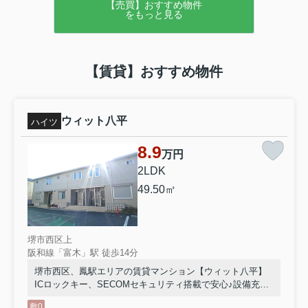
【売買】おすすめ物件
をもっと見る
【賃貸】おすすめ物件
ウィット八平
ハイツ
8.9
万円
2LDK
49.50㎡
堺市西区上
阪和線「富木」駅 徒歩14分
堺市西区、鳳駅エリアの賃貸マンション【ウィット八平】
ICロックキー、SECOMセキュリティ搭載で安心♪設備充実
しています。
敷0