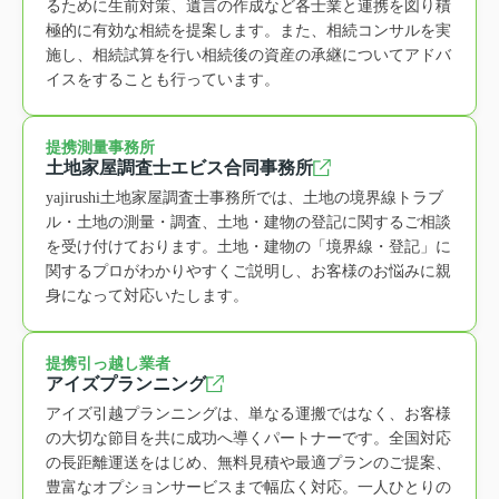
るために生前対策、遺言の作成など各士業と連携を図り積
極的に有効な相続を提案します。また、相続コンサルを実
施し、相続試算を行い相続後の資産の承継についてアドバ
イスをすることも行っています。
提携測量事務所
土地家屋調査士エビス合同事務所
yajirushi土地家屋調査士事務所では、土地の境界線トラブ
ル・土地の測量・調査、土地・建物の登記に関するご相談
を受け付けております。土地・建物の「境界線・登記」に
関するプロがわかりやすくご説明し、お客様のお悩みに親
身になって対応いたします。
提携引っ越し業者
アイズプランニング
アイズ引越プランニングは、単なる運搬ではなく、お客様
の大切な節目を共に成功へ導くパートナーです。全国対応
の長距離運送をはじめ、無料見積や最適プランのご提案、
豊富なオプションサービスまで幅広く対応。一人ひとりの