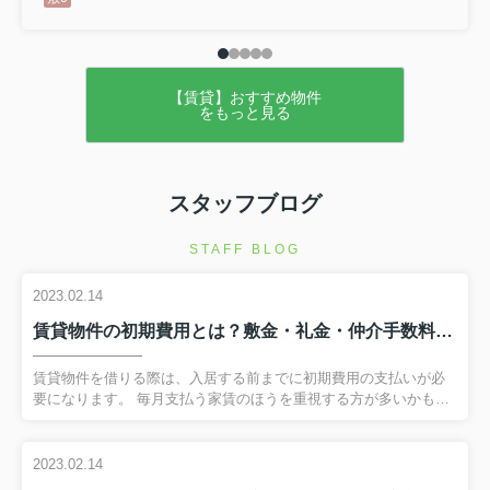
【賃貸】おすすめ物件
をもっと見る
スタッフブログ
STAFF BLOG
2023.02.14
賃貸物件の初期費用とは？敷金・礼金・仲介手数料について解説！
賃貸物件を借りる際は、入居する前までに初期費用の支払いが必
要になります。 毎月支払う家賃のほうを重視する方が多いかもし
れませんが、初期費用でいったいどのくらい支払いが必要になる
のかも気になるところです。 今回は賃貸物件の契約を考えている
方に向けて、主な初期費用である敷金・礼金・仲介手数料につい
2023.02.14
て解説します。 弊社へのお問い合わせはこちら賃貸物件の初期費