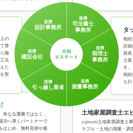
提携
提携
司法書士
設計事務所
タ
事務所
上の
相続
て替
詳細
提携
提携
ら施
税理士
資産
建設会社
事務所
工法
士業
えた
す。
を実
相続
提携
も行
提携
測量事務所
引っ越し業者
土地家屋調査士エ
、単なる運搬ではなく、
成功へ導くパートナーで
yajirushi土地家屋調
をはじめ、無料見積や最
ラブル・土地の測量・調