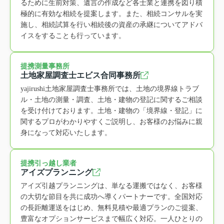
るために生前対策、遺言の作成など各士業と連携を図り積
極的に有効な相続を提案します。また、相続コンサルを実
施し、相続試算を行い相続後の資産の承継についてアドバ
イスをすることも行っています。
提携測量事務所
土地家屋調査士エビス合同事務所
yajirushi土地家屋調査士事務所では、土地の境界線トラブ
ル・土地の測量・調査、土地・建物の登記に関するご相談
を受け付けております。土地・建物の「境界線・登記」に
関するプロがわかりやすくご説明し、お客様のお悩みに親
身になって対応いたします。
提携引っ越し業者
アイズプランニング
アイズ引越プランニングは、単なる運搬ではなく、お客様
の大切な節目を共に成功へ導くパートナーです。全国対応
の長距離運送をはじめ、無料見積や最適プランのご提案、
豊富なオプションサービスまで幅広く対応。一人ひとりの