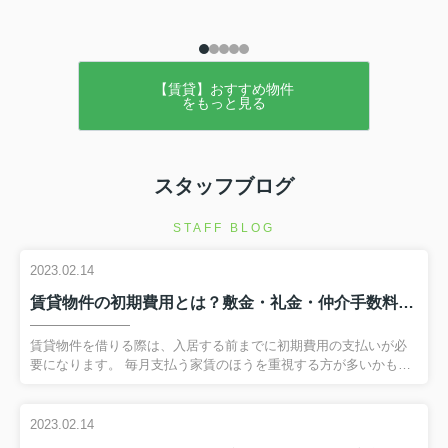
【賃貸】おすすめ物件
をもっと見る
スタッフブログ
STAFF BLOG
2023.02.14
賃貸物件の初期費用とは？敷金・礼金・仲介手数料について解説！
賃貸物件を借りる際は、入居する前までに初期費用の支払いが必
要になります。 毎月支払う家賃のほうを重視する方が多いかもし
れませんが、初期費用でいったいどのくらい支払いが必要になる
のかも気になるところです。 今回は賃貸物件の契約を考えている
方に向けて、主な初期費用である敷金・礼金・仲介手数料につい
2023.02.14
て解説します。 弊社へのお問い合わせはこちら賃貸物件の初期費