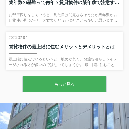
築年数の基準って何年？賃貸物件の築年数で注意すべきポイントとは
用「敷金」とは？相場はどのくらい？ 敷金とは、賃貸物件を借り
る際に貸主へ預けておくお金のことです。 借主が家賃を滞納して
しまったり、退去時に原状回復の必要が出てしまったりすると敷
お部屋探しをしていると、見た目は問題なさそうだが築年数が古
金から充当されます。 そのため家賃を滞納もなく、部屋をきれい
い物件が見つかり、大丈夫かどうか悩むことも多いと思います。
に...
今回は賃貸物件における築年数の基準や、建物の構造別の耐用年
数をご紹介いたします。 弊社へのお問い合わせはこちら賃貸物件
の築年数基準：築古の場合 一般的に「築30年以上」の物件を、築
2023.02.07
古物件と呼びます。 築古物件はリフォームやリノベーションがお
賃貸物件の最上階に住むメリットとデメリットとは？暑さ対策も解説！
こなわれている物件も多く、見た目には築浅や新築のように見え
るものもあります。 また築浅や新築よりも家賃が安い傾向にあ
り、好立地でも比較的安価な物件に住める場合も多いです。 その
最上階に住んでいるというと、眺めが良く、快適な暮らしをイメ
ためコストパフォーマンスを重視される方には向いているといえ
ージされる方が多いのではないでしょうか。 最上階に住むことは
ま...
実際にメリットが多い一方、低層階より暑いなどのデメリットも
あります。 そこで今回は、賃貸物件の最上階に住むメリットとデ
メリット、暑さ対策について解説します。 弊社へのお問い合わせ
もっと見る
はこちら賃貸物件の最上階に住むメリットとは 最上階に住む最大
のメリットといえば、やはり開放感があることでしょう。 周辺の
建物の影響を受けにくいため、遠くの景色を見渡せ、まわりの視
線も気にせずに済みます。 さらに日当たりも良く、風通しも良い
です。 低層階に比較すると空き巣被害の件数も少なく、防犯性
も...