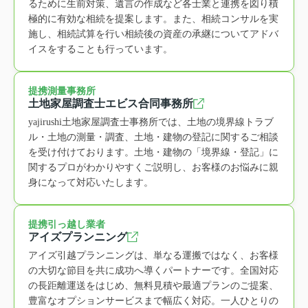
るために生前対策、遺言の作成など各士業と連携を図り積
極的に有効な相続を提案します。また、相続コンサルを実
施し、相続試算を行い相続後の資産の承継についてアドバ
イスをすることも行っています。
提携測量事務所
土地家屋調査士エビス合同事務所
yajirushi土地家屋調査士事務所では、土地の境界線トラブ
ル・土地の測量・調査、土地・建物の登記に関するご相談
を受け付けております。土地・建物の「境界線・登記」に
関するプロがわかりやすくご説明し、お客様のお悩みに親
身になって対応いたします。
提携引っ越し業者
アイズプランニング
アイズ引越プランニングは、単なる運搬ではなく、お客様
の大切な節目を共に成功へ導くパートナーです。全国対応
の長距離運送をはじめ、無料見積や最適プランのご提案、
豊富なオプションサービスまで幅広く対応。一人ひとりの