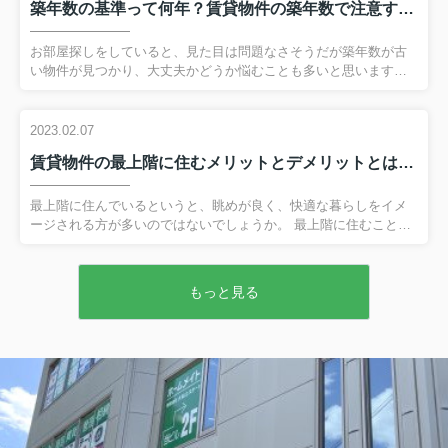
築年数の基準って何年？賃貸物件の築年数で注意すべきポイントとは
用「敷金」とは？相場はどのくらい？ 敷金とは、賃貸物件を借り
る際に貸主へ預けておくお金のことです。 借主が家賃を滞納して
しまったり、退去時に原状回復の必要が出てしまったりすると敷
お部屋探しをしていると、見た目は問題なさそうだが築年数が古
金から充当されます。 そのため家賃を滞納もなく、部屋をきれい
い物件が見つかり、大丈夫かどうか悩むことも多いと思います。
に...
今回は賃貸物件における築年数の基準や、建物の構造別の耐用年
数をご紹介いたします。 弊社へのお問い合わせはこちら賃貸物件
の築年数基準：築古の場合 一般的に「築30年以上」の物件を、築
2023.02.07
古物件と呼びます。 築古物件はリフォームやリノベーションがお
賃貸物件の最上階に住むメリットとデメリットとは？暑さ対策も解説！
こなわれている物件も多く、見た目には築浅や新築のように見え
るものもあります。 また築浅や新築よりも家賃が安い傾向にあ
り、好立地でも比較的安価な物件に住める場合も多いです。 その
最上階に住んでいるというと、眺めが良く、快適な暮らしをイメ
ためコストパフォーマンスを重視される方には向いているといえ
ージされる方が多いのではないでしょうか。 最上階に住むことは
ま...
実際にメリットが多い一方、低層階より暑いなどのデメリットも
あります。 そこで今回は、賃貸物件の最上階に住むメリットとデ
メリット、暑さ対策について解説します。 弊社へのお問い合わせ
もっと見る
はこちら賃貸物件の最上階に住むメリットとは 最上階に住む最大
のメリットといえば、やはり開放感があることでしょう。 周辺の
建物の影響を受けにくいため、遠くの景色を見渡せ、まわりの視
線も気にせずに済みます。 さらに日当たりも良く、風通しも良い
です。 低層階に比較すると空き巣被害の件数も少なく、防犯性
も...