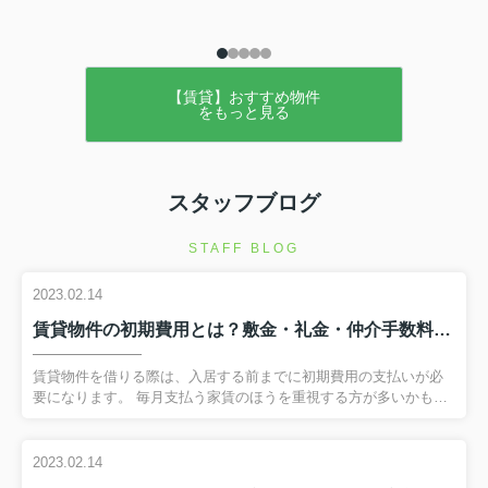
【賃貸】おすすめ物件
をもっと見る
スタッフブログ
STAFF BLOG
2023.02.14
賃貸物件の初期費用とは？敷金・礼金・仲介手数料について解説！
賃貸物件を借りる際は、入居する前までに初期費用の支払いが必
要になります。 毎月支払う家賃のほうを重視する方が多いかもし
れませんが、初期費用でいったいどのくらい支払いが必要になる
のかも気になるところです。 今回は賃貸物件の契約を考えている
方に向けて、主な初期費用である敷金・礼金・仲介手数料につい
2023.02.14
て解説します。 弊社へのお問い合わせはこちら賃貸物件の初期費