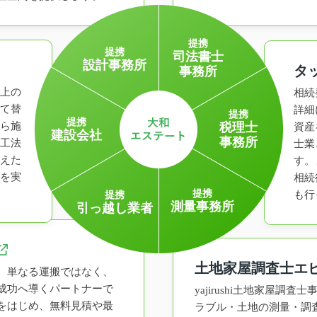
提携
提携
司法書士
設計事務所
タ
事務所
上の
相続
て替
詳細
提携
提携
ら施
税理士
資産
建設会社
事務所
工法
士業
えた
す。
を実
相続
提携
も行
提携
測量事務所
引っ越し業者
土地家屋調査士エ
、単なる運搬ではなく、
成功へ導くパートナーで
yajirushi土地家屋調
をはじめ、無料見積や最
ラブル・土地の測量・調