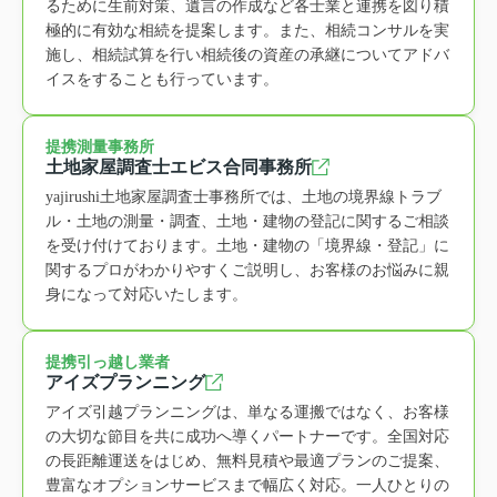
るために生前対策、遺言の作成など各士業と連携を図り積
極的に有効な相続を提案します。また、相続コンサルを実
施し、相続試算を行い相続後の資産の承継についてアドバ
イスをすることも行っています。
提携測量事務所
土地家屋調査士エビス合同事務所
yajirushi土地家屋調査士事務所では、土地の境界線トラブ
ル・土地の測量・調査、土地・建物の登記に関するご相談
を受け付けております。土地・建物の「境界線・登記」に
関するプロがわかりやすくご説明し、お客様のお悩みに親
身になって対応いたします。
提携引っ越し業者
アイズプランニング
アイズ引越プランニングは、単なる運搬ではなく、お客様
の大切な節目を共に成功へ導くパートナーです。全国対応
の長距離運送をはじめ、無料見積や最適プランのご提案、
豊富なオプションサービスまで幅広く対応。一人ひとりの