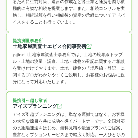
るために生前対策、遺言の作成など各士業と連携を図り積
極的に有効な相続を提案します。また、相続コンサルを実
施し、相続試算を行い相続後の資産の承継についてアドバ
イスをすることも行っています。
提携測量事務所
土地家屋調査士エビス合同事務所
yajirushi土地家屋調査士事務所では、土地の境界線トラブ
ル・土地の測量・調査、土地・建物の登記に関するご相談
を受け付けております。土地・建物の「境界線・登記」に
関するプロがわかりやすくご説明し、お客様のお悩みに親
身になって対応いたします。
提携引っ越し業者
アイズプランニング
アイズ引越プランニングは、単なる運搬ではなく、お客様
の大切な節目を共に成功へ導くパートナーです。全国対応
の長距離運送をはじめ、無料見積や最適プランのご提案、
豊富なオプションサービスまで幅広く対応。一人ひとりの