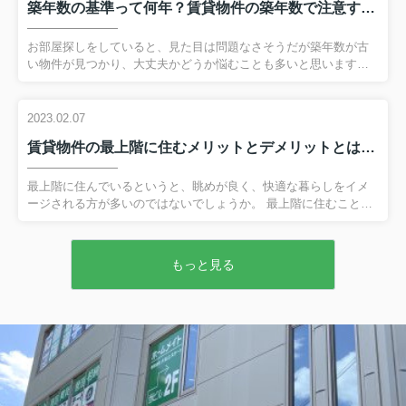
築年数の基準って何年？賃貸物件の築年数で注意すべきポイントとは
用「敷金」とは？相場はどのくらい？ 敷金とは、賃貸物件を借り
る際に貸主へ預けておくお金のことです。 借主が家賃を滞納して
しまったり、退去時に原状回復の必要が出てしまったりすると敷
お部屋探しをしていると、見た目は問題なさそうだが築年数が古
金から充当されます。 そのため家賃を滞納もなく、部屋をきれい
い物件が見つかり、大丈夫かどうか悩むことも多いと思います。
に...
今回は賃貸物件における築年数の基準や、建物の構造別の耐用年
数をご紹介いたします。 弊社へのお問い合わせはこちら賃貸物件
の築年数基準：築古の場合 一般的に「築30年以上」の物件を、築
2023.02.07
古物件と呼びます。 築古物件はリフォームやリノベーションがお
賃貸物件の最上階に住むメリットとデメリットとは？暑さ対策も解説！
こなわれている物件も多く、見た目には築浅や新築のように見え
るものもあります。 また築浅や新築よりも家賃が安い傾向にあ
り、好立地でも比較的安価な物件に住める場合も多いです。 その
最上階に住んでいるというと、眺めが良く、快適な暮らしをイメ
ためコストパフォーマンスを重視される方には向いているといえ
ージされる方が多いのではないでしょうか。 最上階に住むことは
ま...
実際にメリットが多い一方、低層階より暑いなどのデメリットも
あります。 そこで今回は、賃貸物件の最上階に住むメリットとデ
メリット、暑さ対策について解説します。 弊社へのお問い合わせ
もっと見る
はこちら賃貸物件の最上階に住むメリットとは 最上階に住む最大
のメリットといえば、やはり開放感があることでしょう。 周辺の
建物の影響を受けにくいため、遠くの景色を見渡せ、まわりの視
線も気にせずに済みます。 さらに日当たりも良く、風通しも良い
です。 低層階に比較すると空き巣被害の件数も少なく、防犯性
も...