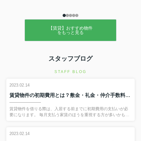
【賃貸】おすすめ物件
をもっと見る
スタッフブログ
STAFF BLOG
2023.02.14
賃貸物件の初期費用とは？敷金・礼金・仲介手数料について解説！
賃貸物件を借りる際は、入居する前までに初期費用の支払いが必
要になります。 毎月支払う家賃のほうを重視する方が多いかもし
れませんが、初期費用でいったいどのくらい支払いが必要になる
のかも気になるところです。 今回は賃貸物件の契約を考えている
方に向けて、主な初期費用である敷金・礼金・仲介手数料につい
2023.02.14
て解説します。 弊社へのお問い合わせはこちら賃貸物件の初期費