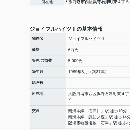
大阪府
堺市西区
浜寺石津町東
４丁５
所在地
ジョイフルハイツⅡの基本情報
物件名
ジョイフルハイツⅡ
価格
6万円
管理/共益費
5,000円
築年月
1989年6月（築37年）
総戸数
-
所在地
大阪府
堺市西区
浜寺石津町東
４丁
９
交通
南海本線
「
石津川
」駅 徒歩10分
南海本線
「
諏訪ノ森
」駅 徒歩14
阪堺電軌阪堺線
「
石津
」駅 徒歩4