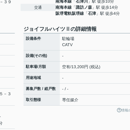
南海本線
「
石津川
」駅 徒歩10分
－３９
南海本線
「
諏訪ノ森
」駅 徒歩14分
交通
阪堺電軌阪堺線
「
石津
」駅 徒歩4分
ジョイフルハイツⅡの詳細情報
設備条件
駐輪場
CATV
設備(その他)
-
駐車場/月額
空有/13,200円 (税込)
用途地域
-
募集戸数 / 総戸数
- / -
５－３
取引態様
専任媒介
情報
分
分