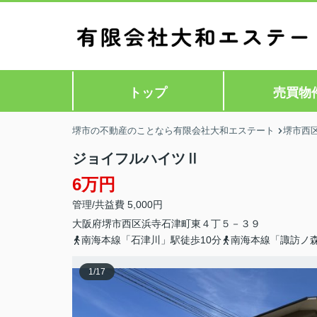
トップ
売買物
堺市の不動産のことなら有限会社大和エステート
堺市西
ジョイフルハイツⅡ
6万円
管理/共益費 5,000円
大阪府
堺市西区
浜寺石津町東
４丁５－３９
南海本線「石津川」駅徒歩10分
南海本線「諏訪ノ森
1
/
17