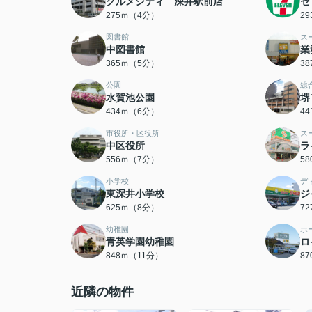
グルメシティ 深井駅前店
セ
275ｍ（4分）
2
図書館
ス
中図書館
業
365ｍ（5分）
3
公園
総
水賀池公園
堺
434ｍ（6分）
4
市役所・区役所
ス
中区役所
ラ
556ｍ（7分）
5
小学校
デ
東深井小学校
ジ
625ｍ（8分）
7
幼稚園
ホ
青英学園幼稚園
ロ
848ｍ（11分）
8
近隣の物件