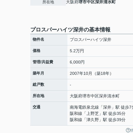
大阪府
堺市中区
深井清水町
所在地
プロスパーハイツ深井の基本情報
物件名
プロスパーハイツ深井
価格
5.2万円
管理/共益費
6,000円
築年月
2007年10月（築18年）
総戸数
-
所在地
大阪府
堺市中区
深井清水町
交通
南海電鉄泉北線
「
深井
」駅 徒歩7
阪和線
「
上野芝
」駅 徒歩35分
阪和線
「
津久野
」駅 徒歩39分