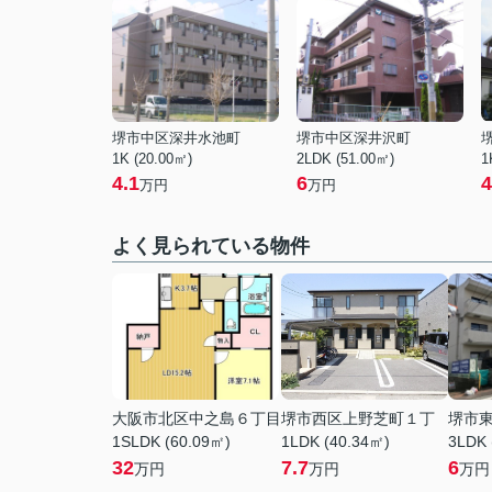
堺市中区深井水池町
堺市中区深井沢町
1K (20.00㎡)
2LDK (51.00㎡)
1
4.1
6
4
万円
万円
よく見られている物件
大阪市北区中之島６丁目
堺市西区上野芝町１丁
堺市
1SLDK (60.09㎡)
1LDK (40.34㎡)
3LDK 
32
7.7
6
万円
万円
万円