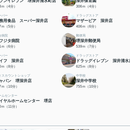
ブンイレブン 堺深井清水町店
深井保育園
93ｍ（4分）
306ｍ（4分）
ーパー
ドラッグストア
務用食品 スーパー深井店
マザーピア 深井店
87ｍ（5分）
406ｍ（6分）
合病院
郵便局
フジタ病院
堺深井郵便局
41ｍ（6分）
539ｍ（7分）
ーパー
ドラッグストア
イフ 深井店
ドラッグイレブン 深井清水
80ｍ（8分）
625ｍ（8分）
ィスカウントショップ
中学校
ャパン 堺深井店
深井中学校
27ｍ（10分）
755ｍ（10分）
ームセンター
イヤルホームセンター 堺店
70ｍ（11分）