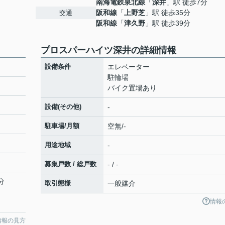
南海電鉄泉北線
「
深井
」駅 徒歩7分
阪和線
「
上野芝
」駅 徒歩35分
交通
阪和線
「
津久野
」駅 徒歩39分
プロスパーハイツ深井の詳細情報
設備条件
エレベーター
駐輪場
バイク置場あり
設備(その他)
-
駐車場/月額
空無/-
用途地域
-
募集戸数 / 総戸数
- / -
分
取引態様
一般媒介
情報
情報の見方