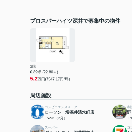
プロスパーハイツ深井で募集中の物件
3階
6.89坪 (22.80㎡)
5.2
万円(7547.17円/坪)
周辺施設
コンビニエンスストア
寺
ローソン 堺深井清水町店
野
152ｍ（2分）
1
スーパー
コ