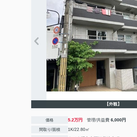
【外観】
5.2万円
管理/共益費
6,000円
価格
1K/22.80㎡
間取り/面積