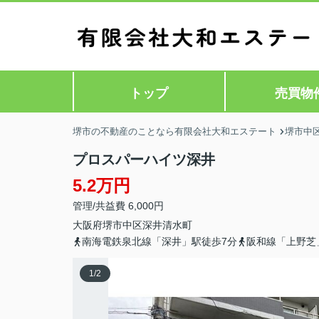
トップ
売買物
堺市の不動産のことなら有限会社大和エステート
堺市中
プロスパーハイツ深井
5.2万円
管理/共益費 6,000円
大阪府
堺市中区
深井清水町
南海電鉄泉北線「深井」駅徒歩7分
阪和線「上野芝
1
/
2